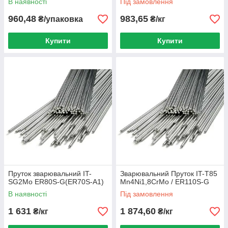
В наявності
Під замовлення
960,48
983,65
₴/упаковка
₴/кг
Купити
Купити
Пруток зварювальний IT-
Зварювальний Пруток IT-T85
SG2Mo ER80S-G(ER70S-A1)
Mn4Ni1,8CrMo / ER110S-G
В наявності
Під замовлення
1 631
1 874,60
₴/кг
₴/кг