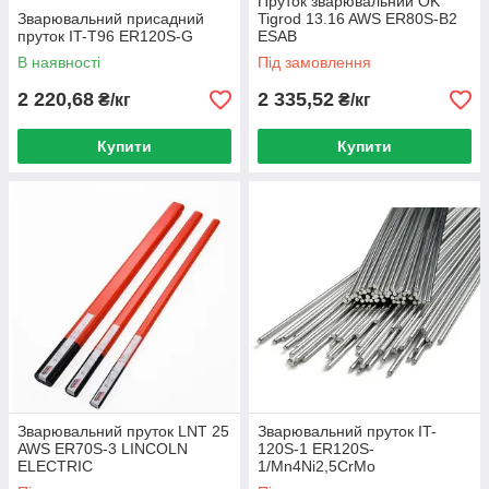
Пруток зварювальний OK
Зварювальний присадний
Tigrod 13.16 AWS ER80S-B2
пруток IT-T96 ER120S-G
ESAB
В наявності
Під замовлення
2 220,68
2 335,52
₴/кг
₴/кг
Купити
Купити
Зварювальний пруток LNT 25
Зварювальний пруток IT-
AWS ER70S-3 LINCOLN
120S-1 ER120S-
ELECTRIC
1/Mn4Ni2,5CrMo