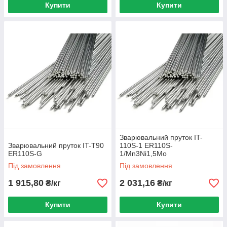
Купити
Купити
Зварювальний пруток IT-
Зварювальний пруток IT-T90
110S-1 ER110S-
ER110S-G
1/Mn3Ni1,5Mo
Під замовлення
Під замовлення
1 915,80
2 031,16
₴/кг
₴/кг
Купити
Купити