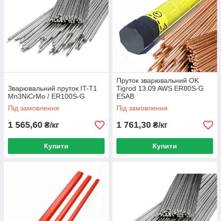
Пруток зварювальний OK
Зварювальний пруток IT-T1
Tigrod 13.09 AWS ER80S-G
Mn3NiCrMo / ER100S-G
ESAB
Під замовлення
Під замовлення
1 565,60
1 761,30
₴/кг
₴/кг
Купити
Купити