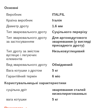
Основні
Виробник
ITALFIL
Країна виробник
Італія
Діаметр дроту
1.6 мм
Тип зварювального дроту
Суцільного перерізу
Тип зварювального дроту
Для аргонодугового
за застосуванням
зварювання (у вигляді
присадного дроту)
Тип дроту за змістом
Низьковуглецевий
вуглецю і легуючих
елементів
Вид зварювального дроту
Обміднений
Вага котушки з дротом
5 кг
Гарантійний термін
6 міс
Користувальницькі характеристики
суцільна дріт
зварювання сталей
низколиригованных
вага котушки
5 кг
Приховати