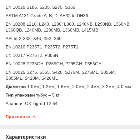
EN 10025 S185, S235, S275, S355
ASTM A131 Grade A, B, D, AH32 to DH36
EN 10208 L210, L240, L290, L360, L240NB, L290NB, L360NB,
L360QB, L240MB, L290MB, L360MB, L415MB
API 5LX X42, X46, X52, X60
EN 10216 P235T1, P235T2, P275T1
EN 10217 P275T2, P355N
EN 10028 P235GH, P265GH, P295GH, P355GH
EN 10025 S275, S355, S420, S275M, S275ML, S355M,
S355ML, S420M, S420ML
Діаметри
1.0мм, 1.2мм, 1.6мм, 2.0мм, 2.4мм, 3.2мм, 4.0 мм
Тип упаковки
тубус – 5 кг
Аналоги :OK Tigrod 12.64
Приховати
Характеристики