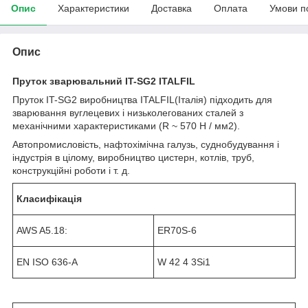
Опис
Характеристики
Доставка
Оплата
Умови п
Опис
Пруток зварювальний
IT-SG2
ITALFIL
Пруток IT-SG2 виробництва ITALFIL(Італія) підходить для
зварювання вуглецевих і низьколегованих сталей з
механічними характеристиками (R ~ 570 Н / мм2).
Автопромисловість, нафтохімічна галузь, суднобудування і
індустрія в цілому, виробництво цистерн, котлів, труб,
конструкційні роботи і т. д.
Класифікація
AWS A5.18:
ER70S-6
EN ISO 636-A
W 42 4 3Si1