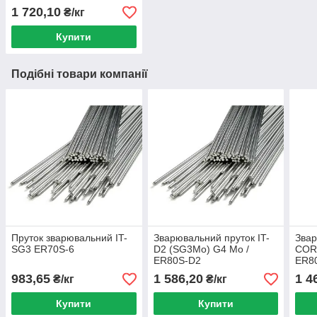
1 720,10
₴/кг
Купити
Подібні товари компанії
Пруток зварювальний IT-
Зварювальний пруток IT-
Звар
SG3 ER70S-6
D2 (SG3Mo) G4 Mo /
COR
ER80S-D2
ER8
983,65
1 586,20
1 4
₴/кг
₴/кг
Купити
Купити