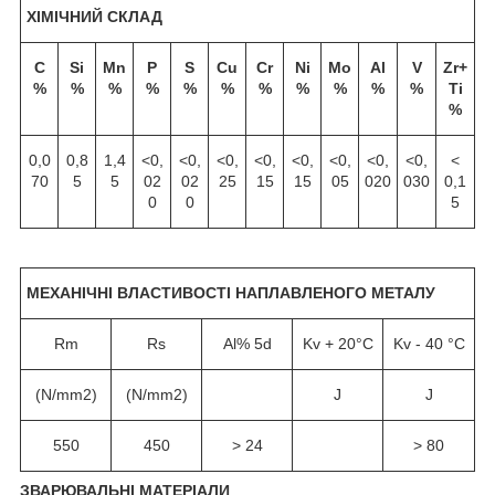
ХІМІЧНИЙ СКЛАД
C
Si
Mn
P
S
Cu
Cr
Ni
Mo
Al
V
Zr+
%
%
%
%
%
%
%
%
%
%
%
Ti
%
0,0
0,8
1,4
<0,
<0,
<0,
<0,
<0,
<0,
<0,
<0,
<
70
5
5
02
02
25
15
15
05
020
030
0,1
0
0
5
МЕХАНІЧНІ ВЛАСТИВОСТІ НАПЛАВЛЕНОГО МЕТАЛУ
Rm
Rs
Al% 5d
Kv + 20°C
Kv - 40 °C
(N/mm2)
(N/mm2)
J
J
550
450
> 24
> 80
ЗВАРЮВАЛЬНІ МАТЕРІАЛИ