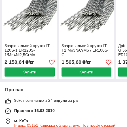
Зварювальний пруток IT-
Зварювальний пруток IT-
Дріт
120S-1 ER120S-
T1 Mn3NiCrMo / ER100S-
G 55
1/Mn4Ni2,5CrMo
G
ER1
2 150,64
1 565,60
1 3
₴/кг
₴/кг
Купити
Купити
Про нас
96% позитивних з 24 відгуків за рік
Працює з 16.03.2010
м. Київ
Індекс 03151 Київська область, вул. Повітрофлотський