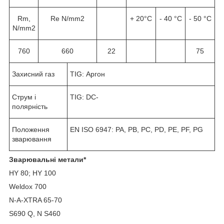
Rm,
Re N/mm2
+ 20°C
- 40 °C
- 50 °C
N/mm2
760
660
22
75
Захисний газ
TIG: Аргон
Струм і
TIG: DC-
полярність
Положення
EN ISO 6947: PA, PB, PC, PD, PE, PF, PG
зварювання
Зварювальні метали*
HY 80; HY 100
Weldox 700
N-A-XTRA 65-70
S690 Q, N S460