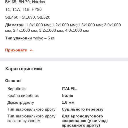
BH 65; BH 70; Hardox
T1; T1A, T1B, HY90
StE460 ; StE690, StE620
Діаметри
1.0x1000 мм; 1.2x1000 мм; 1.6x1000 мм; 2.0x1000
мм; 2.4x1000 мм; 3.2x1000 мм; 4.0x1000 мм
Тип упаковки
тубус – 5 кг
Приховати
Характеристики
Основні
Виробник
ITALFIL
Країна виробник
Італія
Діаметр дроту
1.6 мм
Тип зварювального дроту
Суцільного перерізу
Тип зварювального дроту
Для аргонодугового
за застосуванням
зварювання (у вигляді
присадного дроту)