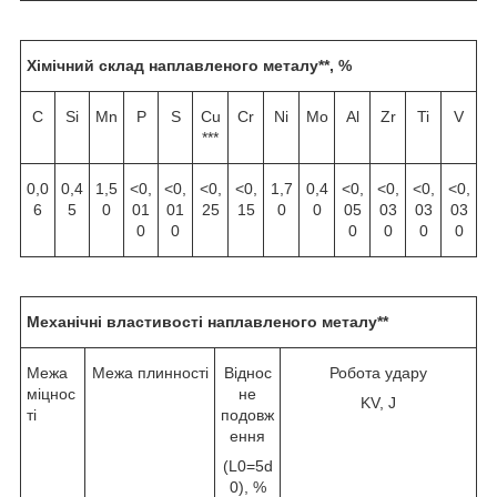
Хімічний склад наплавленого металу**, %
C
Si
Mn
P
S
Cu
Cr
Ni
Mo
Al
Zr
Ti
V
***
0,0
0,4
1,5
<0,
<0,
<0,
<0,
1,7
0,4
<0,
<0,
<0,
<0,
6
5
0
01
01
25
15
0
0
05
03
03
03
0
0
0
0
0
0
Механічні властивості наплавленого металу**
Межа
Межа плинності
Віднос
Робота удару
міцнос
не
KV, J
ті
подовж
ення
(L
0
=5d
0
), %