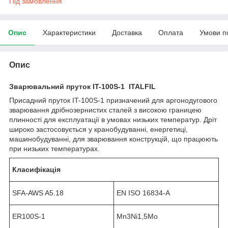
Під замовлення
Опис
Характеристики
Доставка
Оплата
Умови п
Опис
Зварювальний пруток IT-100S-1
ITALFIL
Присадний пруток IT-100S-1 призначений для аргонодугового
зварювання дрібнозернистих сталей з високою границею
плинності для експлуатації в умовах низьких температур. Дріт
широко застосовується у кранобудуванні, енергетиці,
машинобудуванні, для зварювання конструкцій, що працюють
при низьких температурах.
Класифікація
SFA-AWS A5.18
EN ISO 16834-A
ER100S-1
Mn3Ni1,5Mo