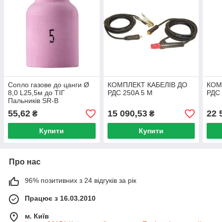
Сопло газове до цанги Ø
КОМПЛЕКТ КАБЕЛІВ ДО
КОМ
8,0 L25,5м до TІГ
РДС 250A 5 М
РДС 
Пальників SR-B
9/17/18/21/26 ESAB
55,62
15 090,53
22 
₴
₴
Купити
Купити
Про нас
96% позитивних з 24 відгуків за рік
Працює з 16.03.2010
м. Київ