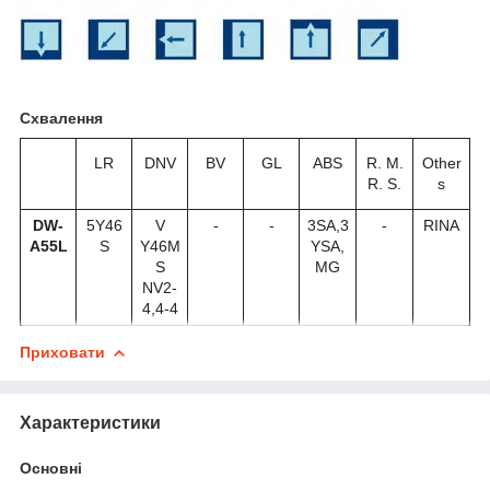
Схвалення
LR
DNV
BV
GL
ABS
R. M.
Other
R. S.
s
DW-
5Y46
V
-
-
3SA,3
-
RINA
A55L
S
Y46M
YSA,
S
MG
NV2-
4,4-4
Приховати
Характеристики
Основні