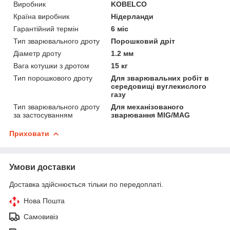
Виробник
KOBELCO
Країна виробник
Нідерланди
Гарантійний термін
6 міс
Тип зварювального дроту
Порошковий дріт
Діаметр дроту
1.2 мм
Вага котушки з дротом
15 кг
Тип порошкового дроту
Для зварювальних робіт в
середовищі вуглекислого
газу
Тип зварювального дроту
Для механізованого
за застосуванням
зварювання MIG/MAG
Приховати
Умови доставки
Доставка здійснюється тільки по передоплаті.
Нова Пошта
Самовивіз