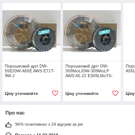
Порошковий дріт DW-
Порошковий дріт DW-
Поро
55E/DW-A55E AWS E71T-
309MoL/DW-309MoLP
A55
9M-J
AWS A5.22 E309LMoT0-
1/-4 1.4459
Ціну уточнюйте
Ціну уточнюйте
Цін
Про нас
96% позитивних з 24 відгуків за рік