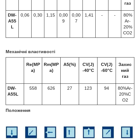
газ
DW-
0,06
0,30
1,15
0,00
0,00
1,41
-
-
80%
A55
9
7
Ar-
L
20%
CO
2
Механічні властивості
Re(MP
Rm(MP
A5(%)
CV(J)
CV(J)
Захис
a)
a)
-40°C
-60
°C
ний
газ
DW-
558
626
27
123
94
80%Ar-
A55L
20%C
O
2
Положення