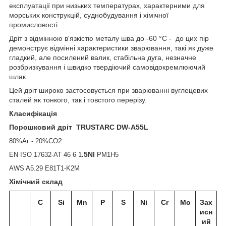
експлуатації при низьких температурах, характерними для
морських конструкцій, суднобудування і хімічної
промисловості.
Дріт з відмінною в'язкістю
металу шва до -60 °С - до цих пір
демонструє
відмінні характеристики зварювання, такі
як дуже
гладкий, але посилений валик,
стабільна дуга, незначне
розбризкування і швидко твердіючий
самовідокремлюючий
шлак.
Цей дріт широко застосовується при зварюванні
вуглецевих
сталей як тонкого,
так і товстого перерізу.
Класифікація
Порошковий дріт
TRUSTARC DW-A55L
2
80%Аг - 20%CO
.5NI
EN ISO 17632-AT 46 6 1
PM1H5
AWS A5.29 E81T1-K2M
Хімічний склад
C
Si
Mn
P
S
Ni
Cr
Mo
Зах
исн
ий