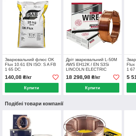
Зварювальний флюс OK
Дріт зварювальний L-50M
Зва
Flux 10.61 EN ISO: S A FB
AWS EH12K / EN S3Si
Flux
1 65 DC
LINCOLN ELECTRIC
1 67
140,08
18 298,98
5 5
₴/кг
₴/кг
Купити
Купити
Подібні товари компанії