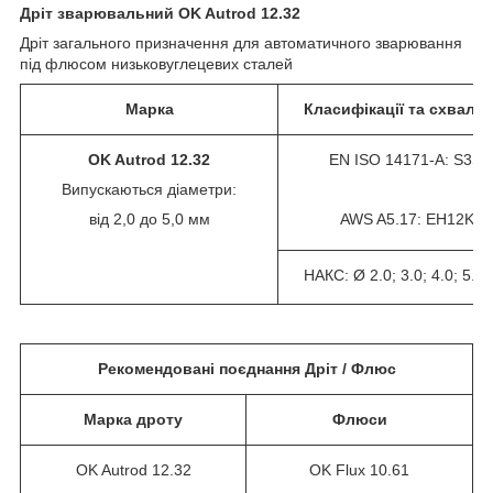
Дріт зварювальний OK Autrod 12.32
Дріт загального призначення для автоматичного зварювання
під флюсом низьковуглецевих сталей
М
арка
Класифікації та схвале
O
K Autrod 12.32
EN ISO 14171-A: S3Si
Випускаються діаметри:
від 2,0 до 5,0 мм
AWS A5.17: EH12K
НАКС: Ø 2.0; 3.0; 4.0; 5.0
Рекомендовані поєднання Дріт /
Флюс
М
арка
дроту
Флюси
OK Autrod 12.32
OK Flux 10.61