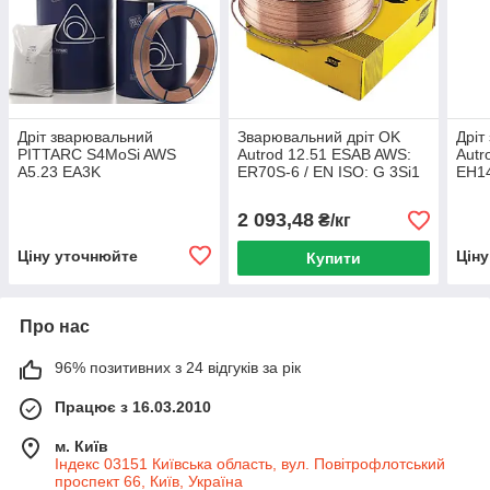
Дріт зварювальний
Зварювальний дріт OK
Дріт
PITTARC S4MoSi AWS
Autrod 12.51 ESAB AWS:
Autr
A5.23 EA3K
ER70S-6 / EN ISO: G 3Si1
EH14
2 093,48
₴/кг
Ціну уточнюйте
Цін
Купити
Про нас
96% позитивних з 24 відгуків за рік
Працює з 16.03.2010
м. Київ
Індекс 03151 Київська область, вул. Повітрофлотський
проспект 66, Київ, Україна