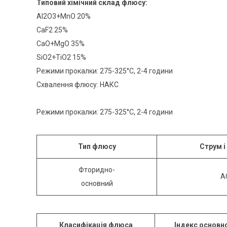
Типовий
хімічний склад флюсу:
Al2O3+MnO 20%
CaF2 25%
CaO+MgO 35%
SiO2+TiO2 15%
Режими прокалки: 275-325°С, 2-4 години
Схвалення флюсу: НАКС
Режими прокалки: 275-325°С, 2-4 години
Т
ип флюсу
Струм і
Фторидно-
A
основний
Класифікація
ф
л
ю
с
а
Індекс основн