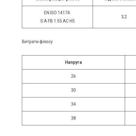
EN ISO 14174:
3,2
S A FB 1 55 AC H5
Витрати флюсу
Нап
руга
26
30
34
38