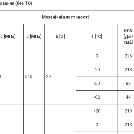
ювання (без ТО)
Механічні властивості
KCV
σ [МПа]
σ [МПа]
δ [%]
T [°C]
[Дж/
см
2
]
0
225
-20
213
0
510
29
-50
88
-62
44
+20
219
0
213