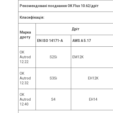
Рекомендовані поєднання OK Flux 10.62/дріт
Класифікація:
Дріт
М
арка
дроту
EN ISO 14171-A
A
WS A 5.17
OK
Autrod
S2Si
EM12K
12.22
OK
Autrod
S3Si
EH12K
12.32
OK
Autrod
S4
EH14
12.40