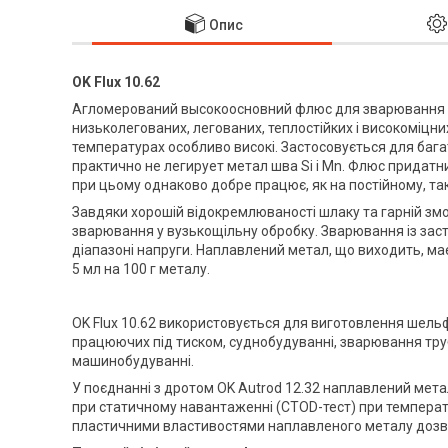
Опис
OK Flux 10.62
Агломерований высокоосновний флюс для зварювання ос
низьколегованих, легованих, теплостійких і високоміцни
температурах особливо високі. Застосовується для багат
практично не легирует метал шва Si і Mn. Флюс придатни
при цьому однаково добре працює, як на постійному, так 
Завдяки хорошій відокремлюваності шлаку та гарній змо
зварювання у вузькощільну обробку. Зварювання із за
діапазоні напруги. Наплавлений метал, що виходить, ма
5 мл на 100 г металу.
OK Flux 10.62 використовується для виготовлення шельф
працюючих під тиском, суднобудуванні, зварювання тру
машинобудуванні.
У поєднанні з дротом OK Autrod 12.32 наплавлений мета
при статичному навантаженні (CTOD-тест) при температур
пластичними властивостями наплавленого металу дозв