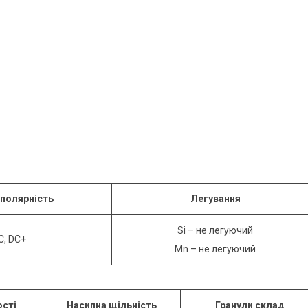
 полярність
Легування
Si – не легуючий
C, DC+
Mn – не легуючий
ості
Насипна щільність
Гранули склад