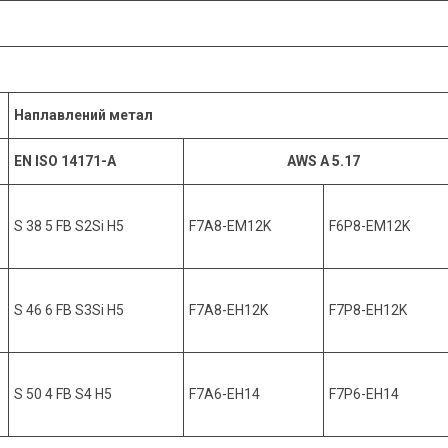
Наплавлений метал
EN ISO 14171-A
A
WS A 5.17
S 38 5 FB S2Si H5
F7A8-EM12K
F6P8-EM12K
S 46 6 FB S3Si H5
F7A8-EH12K
F7P8-EH12K
S 50 4 FB S4 H5
F7A6-EH14
F7P6-EH14