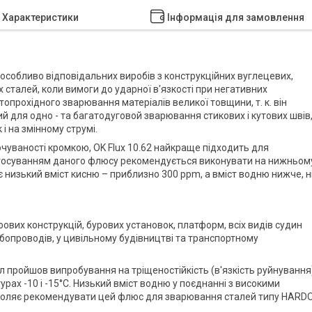
Характеристики
Інформація для замовлення
обливо відповідальних виробів з конструкційних вуглецевих,
х сталей, коли вимоги до ударної в'язкості при негативних
опрохідного зварювання матеріалів великої товщини, т. к. він
й для одно - та багатодуговой зварювання стикових і кутових швів
і на змінному струмі.
чуваності кромкою, OK Flux 10.62 найкраще підходить для
стосуванням даного флюсу рекомендується виконувати на нижньом
є низький вміст кисню – приблизно 300 ppm, а вміст водню нижче, н
ових конструкцій, бурових установок, платформ, всіх видів судин
бопроводів, у цивільному будівництві та транспортному
л пройшов випробування на тріщеностійкість (в'язкість руйнування
ах -10 і -15°С. Низький вміст водню у поєднанні з високими
оляє рекомендувати цей флюс для зварювання сталей типу HARD