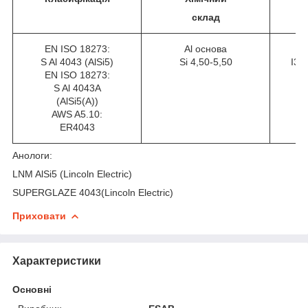
склад
EN ISO 18273:
Al основа
S Al 4043 (AlSi5)
Si 4,50-5,50
I3 
EN ISO 18273:
S Al 4043A
(AlSi5(A))
AWS A5.10:
ER4043
Анологи:
LNM AlSi5 (Lincoln Electric)
SUPERGLAZE 4043(Lincoln Electric)
Приховати
Характеристики
Основні