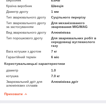
Виробник
ESAB
Країна виробник
Швеція
Діаметр дроту
1 мм
Тип зварювального дроту
Суцільного перерізу
Тип зварювального дроту
Для механізованого
за застосуванням
зварювання MIG/MAG
Вид зварювального дроту
Алюмінієва
Тип порошкового дроту
Для зварювальних робіт в
середовищі вуглекислого
газу
Вага котушки з дротом
7 кг
Гарантійний термін
6 міс
Користувальницькі характеристики
діаметр
1.0
котушка
7.0 кг
Зварювальний дріт для
Алюмінієва дріт
алюмінієвих сплавів
Приховати