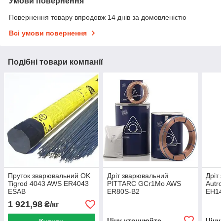
Умови повернення
Повернення товару впродовж 14 днів за домовленістю
Всі умови повернення
Подібні товари компанії
Пруток зварювальний OK
Дріт зварювальний
Дріт
Tigrod 4043 AWS ER4043
PITTARC GCr1Mo AWS
Autr
ESAB
ER80S-B2
EH14
1 921,98
₴/кг
Ціну уточнюйте
Цін