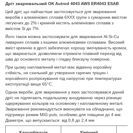
Дріт зварювальний OK Autrod 4043 AWS ER4043 ESAB
Цей дріт, що найчастіше застосовується для зварювання
виробів з алюмінієвих сплавів 6ХХХ групи з сумарним вмістом
легуючих до 2% і кремній містять алюмінієвих сплавів з
вмістом Si до 7%.
Його також можна застосовувати для зварювання Al-Si-Cu
ливарних сплавів з іншими алюмінієвими сплавами. Високий
вміст кремнію в дроті забезпечує хорошу змочуваність кромок,
що зварюються, дозволяючи отримати плавний перехід від
шва до основного металу і гладку блискучу поверхню.
При цьому наплавлений метал має відмінну корозійну
стійкість, не схильний до утворення гарячих тріщин і
корозійного розтріскування під напругою при температурах
експлуатації вище 65°С.
Однак вироби, для зварювання у яких застосовувався даний
дріт, не підлягають подальшому анодуванню через різницю
одержуваних кольорів на основному і наплавленому металі.
Зварювання рекомендується виконувати на обладнанні, що
підтримує режим MIG-puls, особливо для товщини до 4 мм.
Діаметри, що випускаються: від 0,8 до 2,4 мм
Класифікація
Хімічний
З