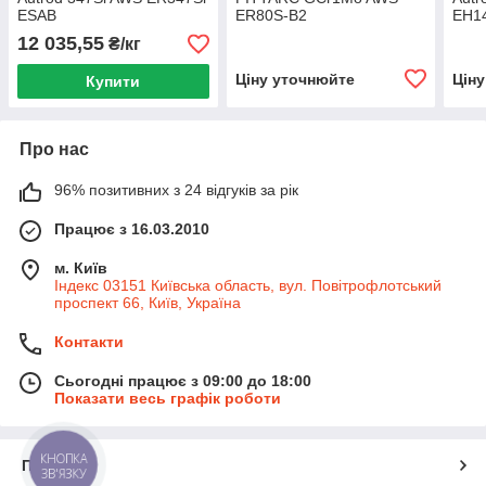
ESAB
ER80S-B2
EH14
12 035,55
₴/кг
Ціну уточнюйте
Цін
Купити
Про нас
96% позитивних з 24 відгуків за рік
Працює з 16.03.2010
м. Київ
Індекс 03151 Київська область, вул. Повітрофлотський
проспект 66, Київ, Україна
Контакти
Сьогодні працює з 09:00 до 18:00
Показати весь графік роботи
КНОПКА
Про нас
ЗВ'ЯЗКУ