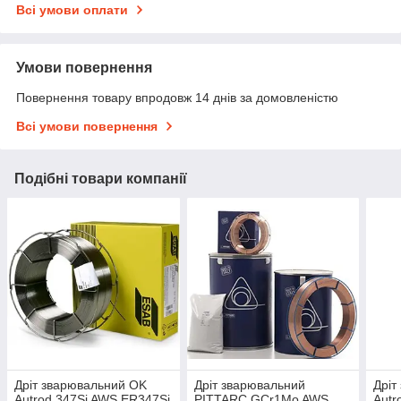
Всі умови оплати
Умови повернення
Повернення товару впродовж 14 днів за домовленістю
Всі умови повернення
Подібні товари компанії
Дріт зварювальний OK
Дріт зварювальний
Дріт
Autrod 347Si AWS ER347Si
PITTARC GCr1Mo AWS
Autr