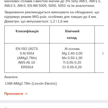
магнієвих сплавів з вмістом магнію до 3% типу АМг1, АМг1.5,
АМг2.5, АМг3, EN AW 5005, 5050, 5052 та їм аналогічних.
Зварювання рекомендується виконувати на обладнанні, що
підтримує режим MIG-puls, особливо для товщин до 4 мм.
Діаметри, що випускаються: 1,2 і 1,6 мм
Класифікація
Хімічний
склад
EN ISO 18273:
Al основа
S Al 5554
Mg 2,40-3,00
I3 
(AlMg2,7Mn)
Mn 0,50-1,00
AWS A5.10:
Ti 0,05-0,20
ER5554
Cr 0,05-0,20
Аналоги:
LNM AlMg2.7Mn (Lincoln Electric)
Приховати