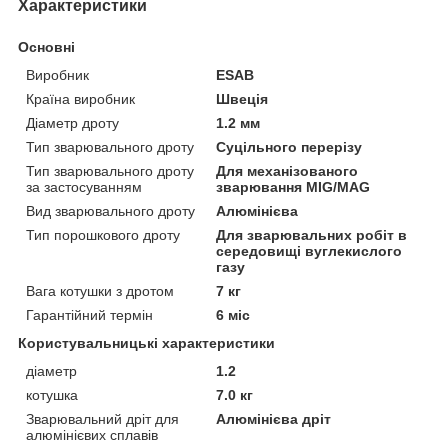
Характеристики
Основні
Виробник
ESAB
Країна виробник
Швеція
Діаметр дроту
1.2 мм
Тип зварювального дроту
Суцільного перерізу
Тип зварювального дроту
Для механізованого
за застосуванням
зварювання MIG/MAG
Вид зварювального дроту
Алюмінієва
Тип порошкового дроту
Для зварювальних робіт в
середовищі вуглекислого
газу
Вага котушки з дротом
7 кг
Гарантійний термін
6 міс
Користувальницькі характеристики
діаметр
1.2
котушка
7.0 кг
Зварювальний дріт для
Алюмінієва дріт
алюмінієвих сплавів