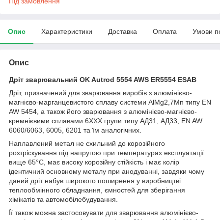
Під замовлення
Опис
Характеристики
Доставка
Оплата
Умови п
Опис
Дріт зварювальний OK Autrod 5554 AWS ER5554 ESAB
Дріт, призначений для зварювання виробів з алюмінієво-
магнієво-марганцевистого сплаву системи AlMg2,7Mn типу EN
AW 5454, а також його зварювання з алюмінієво-магнієво-
кремнієвими сплавами 6ХХХ групи типу АД31, АД33, EN AW
6060/6063, 6005, 6201 та їм аналогічних.
Наплавлений метал не схильний до корозійного
розтріскування під напругою при температурах експлуатації
вище 65°С, має високу корозійну стійкість і має колір
ідентичний основному металу при анодуванні, завдяки чому
даний дріт набув широкого поширення у виробництві
теплообмінного обладнання, ємностей для зберігання
хімікатів та автомобілебудування.
Її також можна застосовувати для зварювання алюмінієво-