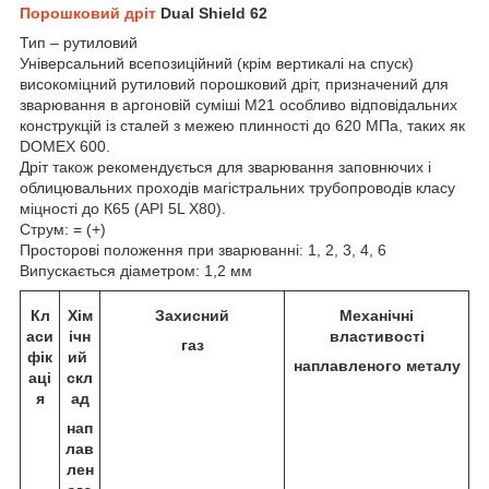
Порошковий дріт
Dual Shield 62
Тип – рутиловий
Універсальний всепозиційний (крім вертикалі на спуск)
високоміцний рутиловий порошковий дріт, призначений для
зварювання в аргоновій суміші М21 особливо відповідальних
конструкцій із сталей з межею плинності до 620 МПа, таких як
DOMEX 600.
Дріт також рекомендується для зварювання заповнючих і
облицювальних проходів магістральних трубопроводів класу
міцності до К65 (API 5L Х80).
Струм: = (+)
Просторові положення при зварюванні: 1, 2, 3, 4, 6
Випускається діаметром: 1,2 мм
Кл
Хім
Захисний
Механічні
аси
ічн
властивості
газ
фік
ий
наплавленого металу
аці
скл
я
ад
нап
лав
лен