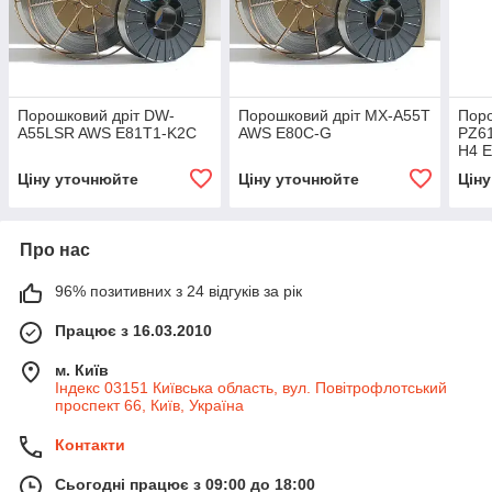
Порошковий дріт DW-
Порошковий дріт MX-A55T
Поро
A55LSR AWS E81T1-K2C
AWS E80C-G
PZ6
H4 
Ціну уточнюйте
Ціну уточнюйте
Цін
Про нас
96% позитивних з 24 відгуків за рік
Працює з 16.03.2010
м. Київ
Індекс 03151 Київська область, вул. Повітрофлотський
проспект 66, Київ, Україна
Контакти
Сьогодні працює з 09:00 до 18:00