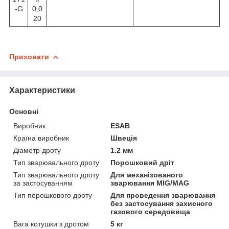
-G
0,0
20
Приховати
Характеристики
Основні
Виробник
ESAB
Країна виробник
Швеція
Діаметр дроту
1.2 мм
Тип зварювального дроту
Порошковий дріт
Тип зварювального дроту
Для механізованого
за застосуванням
зварювання MIG/MAG
Тип порошкового дроту
Для проведення зварювання
без застосування захисного
газового середовища
Вага котушки з дротом
5 кг