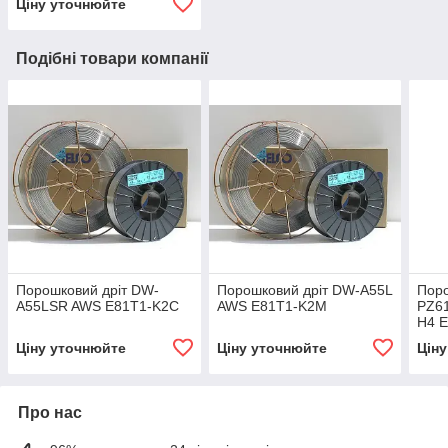
Ціну уточнюйте
Подібні товари компанії
Порошковий дріт DW-
Порошковий дріт DW-A55L
Поро
A55LSR AWS E81T1-K2C
AWS E81T1-K2M
PZ6
H4 
Ціну уточнюйте
Ціну уточнюйте
Цін
Про нас