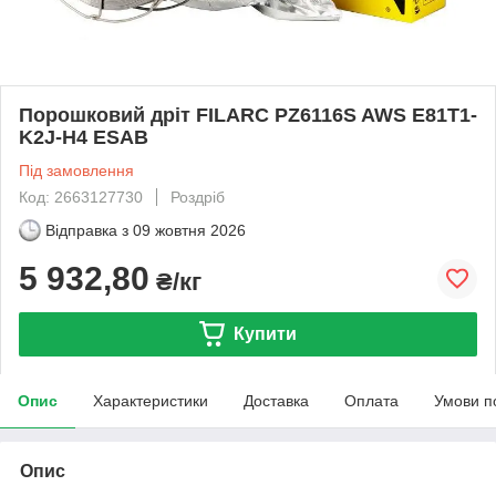
Порошковий дріт FILARC PZ6116S AWS E81T1-
K2J-H4 ESAB
Під замовлення
Код: 2663127730
Роздріб
Відправка з
09 жовтня 2026
5 932,80
₴/кг
Купити
Опис
Характеристики
Доставка
Оплата
Умови п
Опис