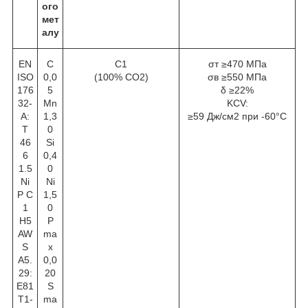
ого
мет
алу
EN
С
C1
σт ≥470 МПа
ISO
0,0
(100% CO2)
σв ≥550 МПа
176
5
δ ≥22%
32-
Mn
KCV:
A:
1,3
≥59 Дж/см2 при -60°С
T
0
46
Si
6
0,4
1.5
0
Ni
Ni
P C
1,5
1
0
H5
P
AW
ma
S
x
A5.
0,0
29:
20
E81
S
T1-
ma