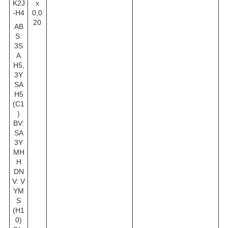
K2J
x
-H4
0,0
20
AB
S:
3S
A
H5,
3Y
SA
H5
(C1
)
BV:
SA
3Y
MH
H
DN
V: V
YM
S
(H1
0)