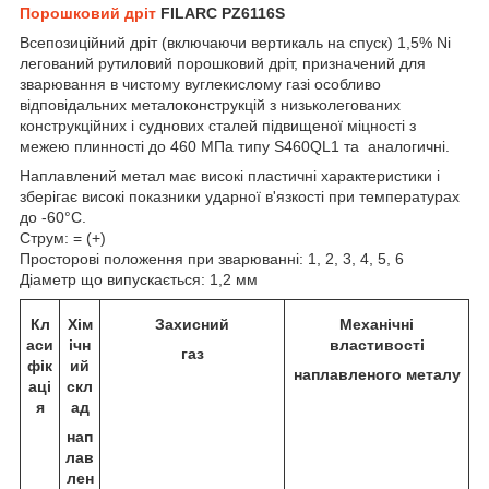
Порошковий дріт
FILARC PZ6116S
Всепозиційний дріт (включаючи вертикаль на спуск) 1,5% Ni
легований рутиловий порошковий дріт, призначений для
зварювання в чистому вуглекислому газі особливо
відповідальних металоконструкцій з низьколегованих
конструкційних і суднових сталей підвищеної міцності з
межею плинності до 460 МПа типу S460QL1 та аналогичні.
Наплавлений метал має високі пластичні характеристики і
зберігає високі показники ударної в'язкості при температурах
до -60°С.
Струм: = (+)
Просторові положення при зварюванні: 1, 2, 3, 4, 5, 6
Діаметр що випускається: 1,2 мм
Кл
Хім
Захисний
Механічні
аси
ічн
властивості
газ
фік
ий
наплавленого металу
аці
скл
я
ад
нап
лав
лен