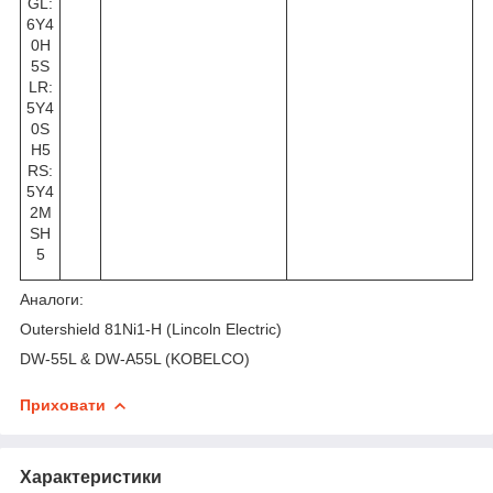
GL:
6Y4
0H
5S
LR:
5Y4
0S
H5
RS:
5Y4
2M
SH
5
Аналоги:
Outershield 81Ni1-H (Lincoln Electric)
DW-55L & DW-A55L (KOBELCO)
Приховати
Характеристики