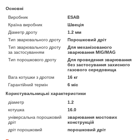
Основні
Виробник
ESAB
Країна виробник
Швеція
Діаметр дроту
1.2 мм
Тип зварювального дроту
Порошковий дріт
Тип зварювального дроту
Для механізованого
за застосуванням
зварювання MIG/MAG
Тип порошкового дроту
Для проведення зварювання
без застосування захисного
газового середовища
Вага котушки з дротом
16 кг
Гарантійний термін
6 міс
Користувальницькі характеристики
діаметр
1.2
котушка
16.0
універсальна порошковий
зварювання мостових
дріт
конструкцій
дріт порошковий
порошковий дріт