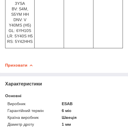
3YSA
BV: S4M,
S5YM HH
DNV: V
Y40MS (H5)
GL: 6YH10S
LR: 5Y40S H5
RS: 5Y42HHS
Приховати
Характеристики
Основні
Виробник
ESAB
Гарантійний термін
6 міс
Країна виробник
Швеція
Діаметр дроту
1 мм