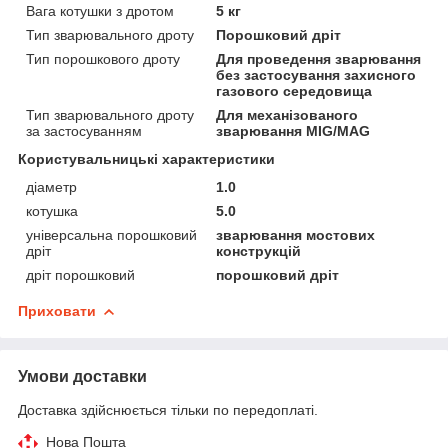
Вага котушки з дротом
5 кг
Тип зварювального дроту
Порошковий дріт
Тип порошкового дроту
Для проведення зварювання
без застосування захисного
газового середовища
Тип зварювального дроту
Для механізованого
за застосуванням
зварювання MIG/MAG
Користувальницькі характеристики
діаметр
1.0
котушка
5.0
універсальна порошковий
зварювання мостових
дріт
конструкцій
дріт порошковий
порошковий дріт
Приховати
Умови доставки
Доставка здійснюється тільки по передоплаті.
Нова Пошта