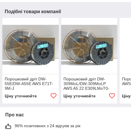
Подібні товари компанії
Порошковий дріт DW-
Порошковий дріт DW-
Поро
55E/DW-A55E AWS E71T-
309MoL/DW-309MoLP
AWS
9M-J
AWS A5.22 E309LMoT0-
1/-4 1.4459
Ціну уточнюйте
Ціну уточнюйте
Цін
Про нас
96% позитивних з 24 відгуків за рік