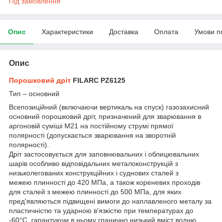
Під замовлення
Опис
Характеристики
Доставка
Оплата
Умови п
Опис
Порошковий дріт
FILARC PZ6125
Тип – основний
Всепозиційний (включаючи вертикаль на спуск) газозахисний
основний порошковий дріт, призначений для зварювання в
аргоновій суміші М21 на постійному струмі прямої
полярності (допускається зварювання на зворотній
полярності).
Дріт застосовується для заповнювальних і облицювальних
шарів особливо відповідальних металоконструкцій з
низьколегованих конструкційних і суднових сталей з
межею плинності до 420 МПа, а також кореневих проходів
для сталей з межею плинності до 500 МПа, для яких
пред'являються підвищені вимоги до наплавленого металу за
пластичністю та ударною в'язкістю при температурах до
-60°С, гарантуючи в ньому гранично низький вміст водню.