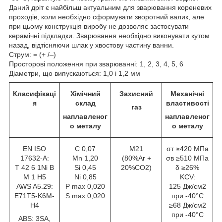
Даний дріт є найбільш актуальним для зварювання кореневих
проходів, коли необхідно сформувати зворотний валик, але
при цьому конструкція виробу не дозволяє застосувати
керамічні підкладки. Зварювання необхідно виконувати кутом
назад, відтісняючи шлак у хвостову частину ванни.
Струм: = (+ / ̶ )
Просторові положення при зварюванні: 1, 2, 3, 4, 5, 6
Діаметри, що випускаються: 1,0 і 1,2 мм
Класифікаці
Хімічний
Захисний
Механічні
я
склад
властивості
газ
наплавленог
наплавленог
о металу
о металу
EN ISO
С 0,07
M21
σт ≥420 МПа
17632-A:
Mn 1,20
(80%Ar +
σв ≥510 МПа
T 42 6 1Ni B
Si 0,45
20%CO2)
δ ≥26%
M 1 H5
Ni 0,85
KCV:
AWS A5.29:
P max 0,020
125 Дж/см2
E71T5-K6M-
S max 0,020
при -40°С
H4
≥68 Дж/см2
при -40°С
ABS: 3SA,