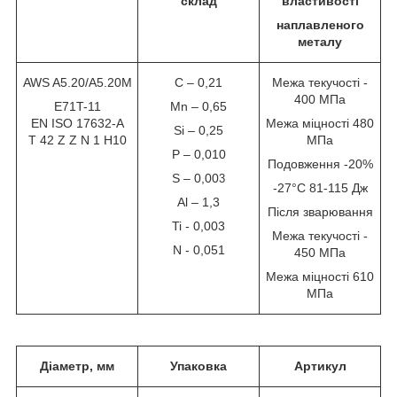
склад
властивості
наплавленого
металу
AWS A5.20/A5.20M
C – 0,21
Межа текучості -
400 МПа
E71T-11
Mn – 0,65
EN ISO 17632-A
Межа міцності
480
Si – 0,25
T 42 Z Z N 1 H10
МПа
P – 0,010
Подовження -20%
S – 0,00
3
-27°С 81-115 Дж
Al – 1,3
Після зварювання
Ti - 0,003
Межа текучості -
N - 0,051
450 МПа
Межа міцності
610
МПа
Діаметр, мм
Упаковка
Артикул