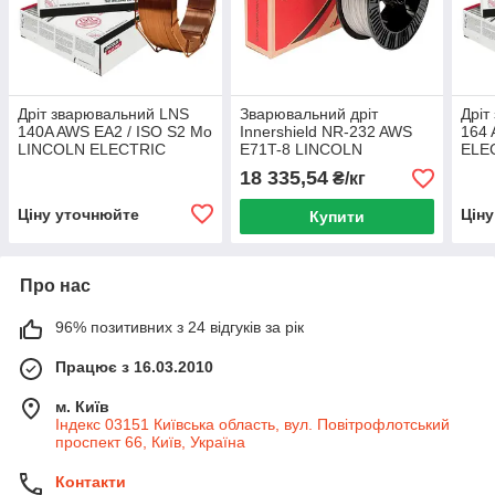
Дріт зварювальний LNS
Зварювальний дріт
Дріт
140A AWS EA2 / ISO S2 Mo
Innershield NR-232 AWS
164
LINCOLN ELECTRIC
E71T-8 LINCOLN
ELE
ELECTRIC
18 335,54
₴/кг
Ціну уточнюйте
Цін
Купити
Про нас
96% позитивних з 24 відгуків за рік
Працює з 16.03.2010
м. Київ
Індекс 03151 Київська область, вул. Повітрофлотський
проспект 66, Київ, Україна
Контакти