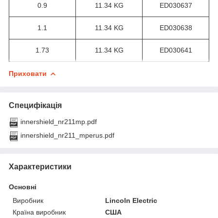
0.9
11.34 KG
ED030637
1.1
11.34 KG
ED030638
1.73
11.34 KG
ED030641
Приховати
Специфікація
innershield_nr211mp.pdf
innershield_nr211_mperus.pdf
Характеристики
Основні
Виробник
Lincoln Electric
Країна виробник
США