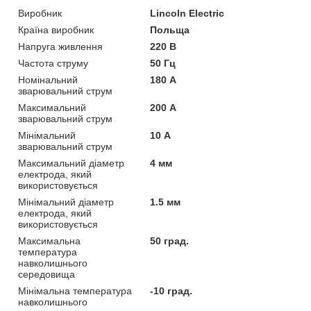
Виробник
Lincoln Electric
Країна виробник
Польща
Напруга живлення
220 В
Частота струму
50 Гц
Номінальний
180 А
зварювальний струм
Максимальний
200 А
зварювальний струм
Мінімальний
10 А
зварювальний струм
Максимальний діаметр
4 мм
електрода, який
використовується
Мінімальний діаметр
1.5 мм
електрода, який
використовується
Максимальна
50 град.
температура
навколишнього
середовища
Мінімальна температура
-10 град.
навколишнього