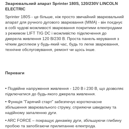
Зварювальний апарат Sprinter 180S, 120/230V LINCOLN
ELECTRIC
Sprinter 180S - це більше, ніж просто звичайний зварювальний
апарат для ручного дугового зварювання (MMA) - він поєднує
в собі чудові можливості зварювання покритими електродами
з режимом LIFT TIG DC і можливістю підключення до
джерела живлення 120 В/230 В. Проста панель керування з
чітким дисплеєм у будь-який час, будь то легке зварювання,
технічне обслуговування, ремонт чи щось інше.
Переваги
• Подвійне напруження живлення - 120 В і 230 В, що дозволяє
підключатися до будь-якого джерела живлення.
• Функція "Гарячий старт" забезпечує короткочасне
збільшення зварювального струму, сприяючи швидкому та
надійному запаленню дуги.
• ARC FORCE – покращує динаміку дуги, збільшуючи глибину
пробою та запобігаючи прилипанню електрода.