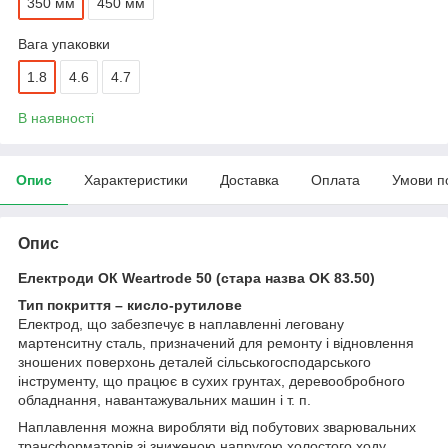
350 мм
450 мм
Вага упаковки
1.8
4.6
4.7
В наявності
Опис
Характеристики
Доставка
Оплата
Умови п
Опис
Електроди ОК Weartrode 50 (стара назва OK 83.50)
Тип покриття – кисло-рутилове
Електрод, що забезпечує в наплавленні леговану
мартенситну сталь, призначений для ремонту і відновлення
зношених поверхонь деталей сільськогосподарського
інструменту, що працює в сухих грунтах, деревообробного
обладнання, навантажувальних машин і т. п.
Наплавлення можна виробляти від побутових зварювальних
трансформаторів зі зниженою напругою холостого ходу.