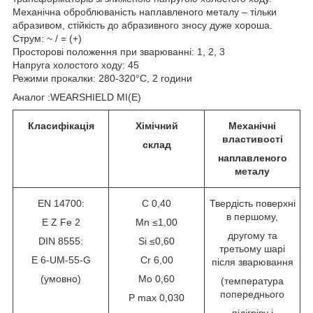
Механічна оброблюваність наплавленого металу – тільки
абразивом, стійкість до абразивного зносу дуже хороша.
Струм: ~ / = (+)
Просторові положення при зварюванні: 1, 2, 3
Напруга холостого ходу: 45
Режими прокалки: 280-320°С, 2 години
Аналог :WEARSHIELD MI(E)
Класифікація
Хімічний
Механічні
властивості
склад
наплавленого
металу
EN 14700:
С 0,40
Твердість поверхні
в першому,
E Z Fe 2
Mn ≤1,00
другому та
DIN 8555:
Si ≤0,60
третьому шарі
E 6-UM-55-G
Cr 6,00
після зварювання
(умовно)
Mo 0,60
(температура
попереднього
P max 0,030
підігріву і