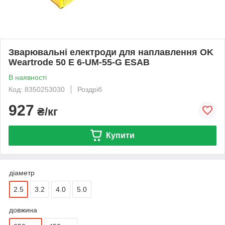
Зварювальні електроди для наплавлення OK
Weartrode 50 E 6-UM-55-G ESAB
В наявності
Код: 8350253030
Роздріб
927
₴/кг
Купити
діаметр
2.5
3.2
4.0
5.0
довжина