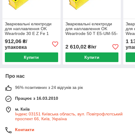
Зварювальні електроди
Зварювальні електроди
Звар
для наплавлення OK
для наплавлення OK
для
Weartrode 30 E Z Fe 1
Weartrode 50 T E5-UM-55-
Wear
ESAB
CGP ESAB
ESA
912,06
1 1
₴/
2 610,02
₴/кг
упаковка
упа
Купити
Купити
Про нас
96% позитивних з 24 відгуків за рік
Працює з 16.03.2010
м. Київ
Індекс 03151 Київська область, вул. Повітрофлотський
проспект 66, Київ, Україна
Контакти