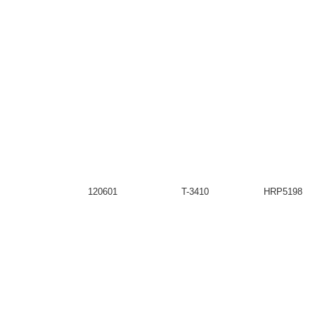
120601
T-3410
HRP51985T