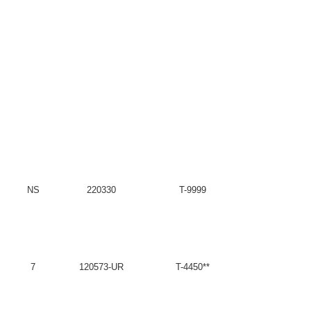
NS
220330
T-9999
7
120573-UR
T-4450**