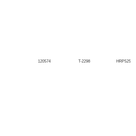
120574
T-2298
HRP52576