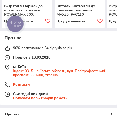
Витратні матеріали до
Витратні матеріали до
Витр
плазмових пальників
плазмових пальників
плаз
POWERMAX 600,
MAX20, PAC110
POW
PAC123T/M
HYPERTHERM
HYP
Ціну уточнюйте
Ціну уточнюйте
Цін
HYPERTHERM
КНОПКА
ЗВ'ЯЗКУ
Про нас
96% позитивних з 24 відгуків за рік
Працює з 16.03.2010
м. Київ
Індекс 03151 Київська область, вул. Повітрофлотський
проспект 66, Київ, Україна
Контакти
Сьогодні вихідний
Показати весь графік роботи
Про нас