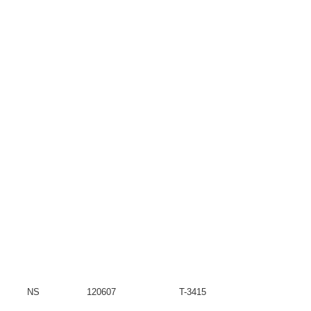
NS
120607
T-3415