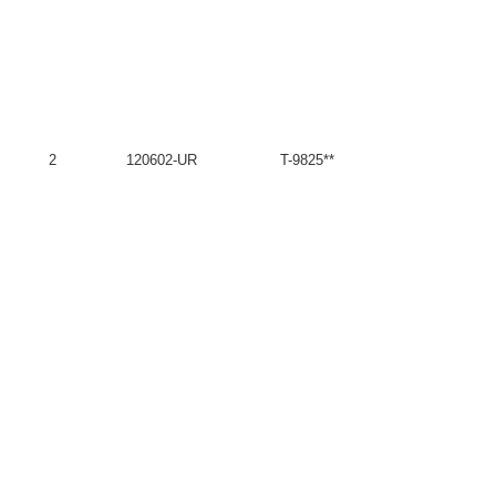
2
120602-UR
T-9825**