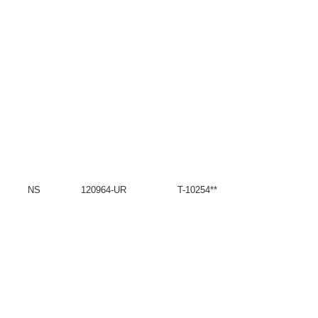
NS
120964-UR
T-10254**