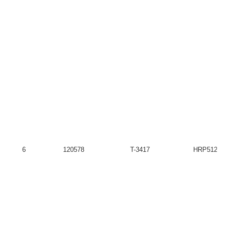
6
120578
T-3417
HRP51209