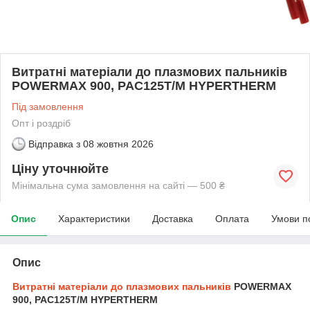
Витратні матеріали до плазмових пальників
POWERMAX 900, PAC125T/M HYPERTHERM
Під замовлення
Опт і роздріб
Відправка з
08 жовтня 2026
Ціну уточнюйте
Мінімальна сума замовлення на сайті — 500 ₴
Опис
Характеристики
Доставка
Оплата
Умови п
Опис
Витратні матеріали до плазмових пальників
POWERMAX
900, PAC125T/M HYPERTHERM