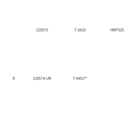
120573
T-3419
HRP52575
8
120574-UR
T-4451**