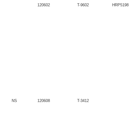
120602
T-9602
HRP51986T
NS
120608
T-3412