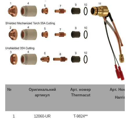
№
Оригинальний
Арт. номер
Арт. Номе
артикул
Thermacut
Harris
1
12060-UR
T-9824**