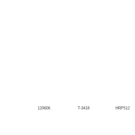
120606
T-3418
HRP51208