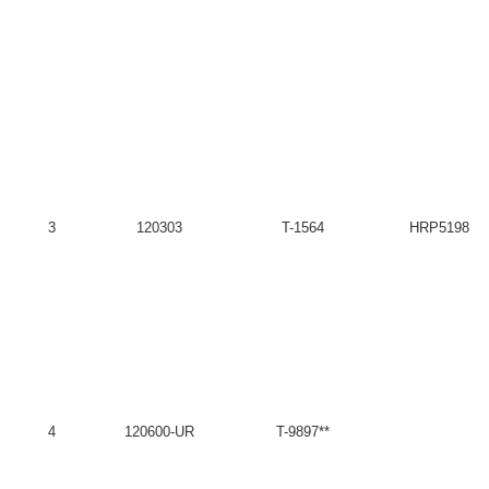
3
120303
T-1564
HRP51987T
4
120600-UR
T-9897**