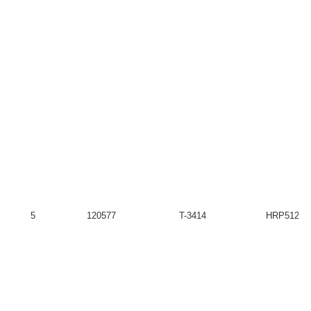
5
120577
T-3414
HRP51207