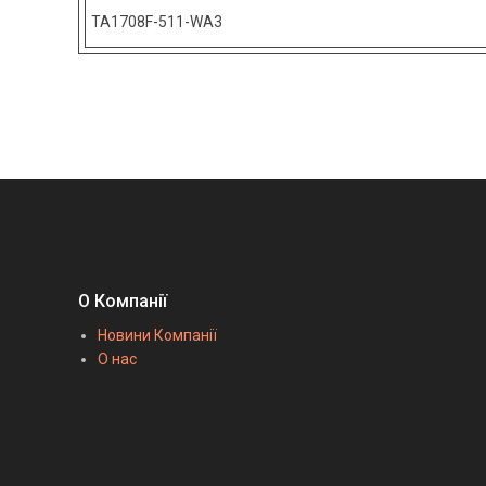
TA1708F-511-WA3
О Компанії
Новини Компанії
О нас