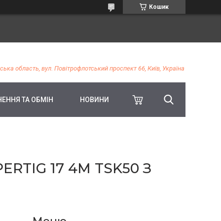
Кошик
ська область, вул. Повітрофлотський проспект 66, Київ, Україна
ЕННЯ ТА ОБМІН
НОВИНИ
TIG 17 4M TSK50 З