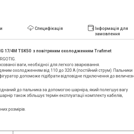
ки
Специфікація
Інформація для
замовлення
 17/4M TSK50 з повітряним охолодженням Trafimet
ERGOTIG.
сованої ваги, необхідної для легкого зварювання.
одяним охолодженням від 110 до 320 А (постійний струм). Пальники
нфігуратор допоможе підібрати відповідне підключення до величезн
'єднаний до пальника за допомогою шарніра, який полегшує вагу
 шарнір також збільшує термін експлуатації комплекту кабелів,
них розмірів.