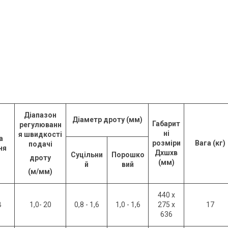
Діапазон
Діаметр дроту (мм)
Габарит
регулюванн
ні
я швидкості
а
розміри
Вага (кг)
подачі
ня
Дхшхв
Суцільни
Порошко
дроту
(мм)
й
вий
(м/мм)
440 x
В
1,0- 20
0,8 - 1,6
1,0 - 1,6
275 x
17
636