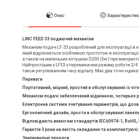
Опис
Характеристи
LINC FEED 33
подаючий механізм
Механізм подачі LF-33 розроблений для експлуатації в 
який відрізняється особливою простотою в експлуатації.
а також на маленьких котушках D200 (5кг) при використа
Найпростішим є LF33 з перемикачем режиму роботи 2/4 т
також регулюванням часу відпалу. Має два точні індика
Переваги
Портативний, міцний, простий в обслуговуванні із чі
Механізм подачі забезпечений відмінною, чотирьох 
Електронна система зчитування параметрів, що доз
Ергономічний дизайн, проста в обслуговуванні панел
Відповідають вимогам стандартів IEC60974-1, RoHS,
Гарантія 3 роки на якість складання та комплектуючі.
Зварювальні процеси