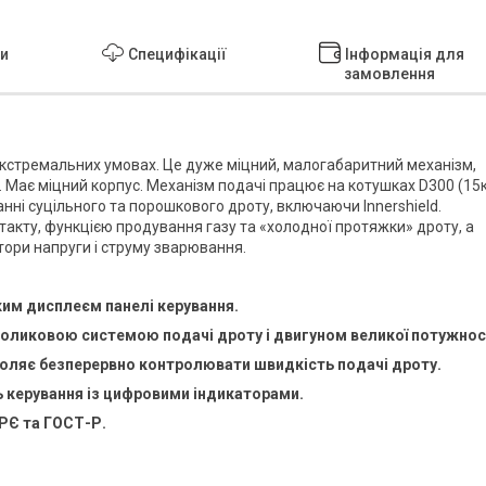
ки
Специфікації
Інформація для
замовлення
екстремальних умовах. Це дуже міцний, малогабаритний механізм,
 Має міцний корпус. Механізм подачі працює на котушках D300 (15к
нні суцільного та порошкового дроту, включаючи Innershield.
акту, функцією продування газу та «холодної протяжки» дроту, а
тори напруги і струму зварювання.
тким дисплеєм панелі керування.
роликовою системою подачі дроту і двигуном великої потужнос
воляє безперервно контролювати швидкість подачі дроту.
ь керування із цифровими індикаторами.
 РЄ та ГОСТ-Р.