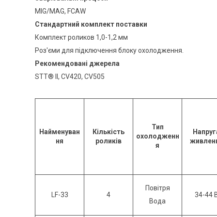
MIG/MAG, FCAW
Стандартний комплект поставки
Комплект роликов 1,0-1,2 мм
Роз'єми для підключення блоку охолодження.
Рекомендовані джерела
STT® II, CV420, CV505
Тип
Найменуван
Кількість
Напруг
охолодженн
ня
роликів
живлен
я
Повітря
LF-33
4
34-44 
Вода