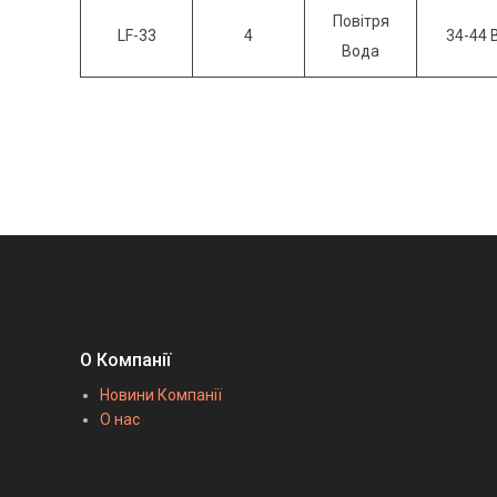
Повітря
LF-33
4
34-44 
Вода
О Компанії
Новини Компанії
О нас