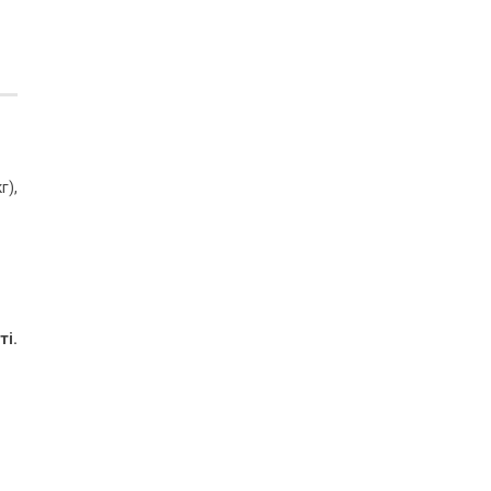
г),
ті.