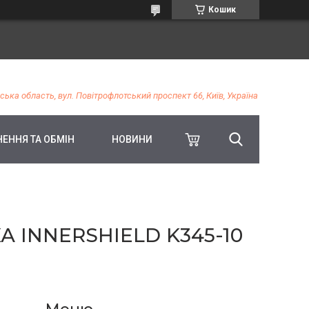
Кошик
ська область, вул. Повітрофлотський проспект 66, Київ, Україна
ЕННЯ ТА ОБМІН
НОВИНИ
 INNERSHIELD K345-10