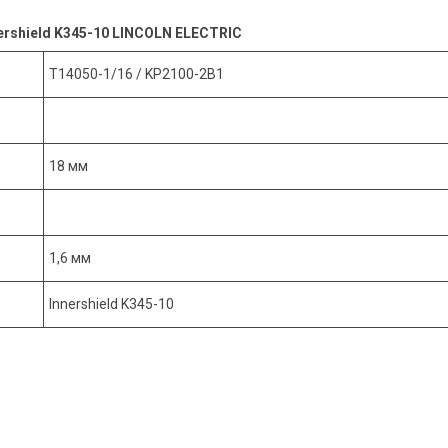
ershield K345-10 LINCOLN ELECTRIC
T14050-1/16 / KP2100-2B1
18 мм
1,6 мм
Innershield K345-10