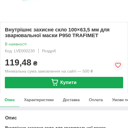
Внутрішнє захисне скло 100×63,5 мм для
зварювальної маски P950 TRAFIMET
В наявності
Код: LVE000230
Роздріб
119,48
₴
Мінімальна сума замовлення на сайті — 500 ₴
Купити
Опис
Характеристики
Доставка
Оплата
Умови п
Опис
Внутрішнє захисне скло для зварювальної маски