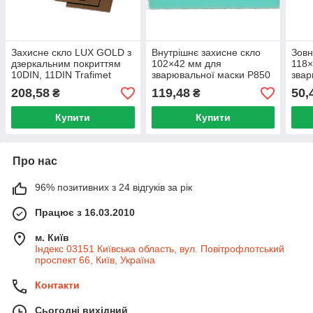
Захисне скло LUX GOLD з
Внутрішнє захисне скло
Зовн
дзеркальним покриттям
102×42 мм для
118×
10DIN, 11DIN Trafimet
зварювальної маски P850
звар
TRAFIMET
TIG
208,58
119,48
50,
₴
₴
Купити
Купити
Про нас
96% позитивних з 24 відгуків за рік
Працює з 16.03.2010
м. Київ
Індекс 03151 Київська область, вул. Повітрофлотський
проспект 66, Київ, Україна
Контакти
Сьогодні вихідний