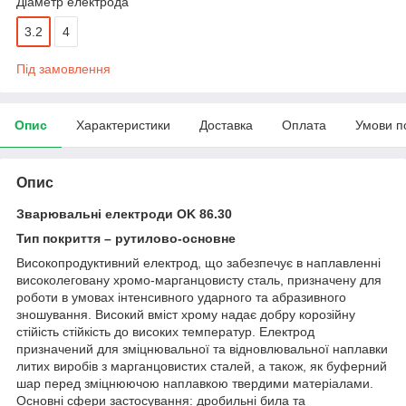
Діаметр електрода
3.2
4
Під замовлення
Опис
Характеристики
Доставка
Оплата
Умови п
Опис
Зварювальні електроди OK 86.30
Тип покриття – рутилово-основне
Високопродуктивний електрод, що забезпечує в наплавленні
високолеговану хромо-марганцовисту сталь, призначену для
роботи в умовах інтенсивного ударного та абразивного
зношування. Високий вміст хрому надає добру корозійну
стійість стійкість до високих температур. Електрод
призначений для зміцнювальної та відновлювальної наплавки
литих виробів з марганцовистих сталей, а також, як буферний
шар перед зміцнюючою наплавкою твердими матеріалами.
Основні сфери застосування: дробильні била та