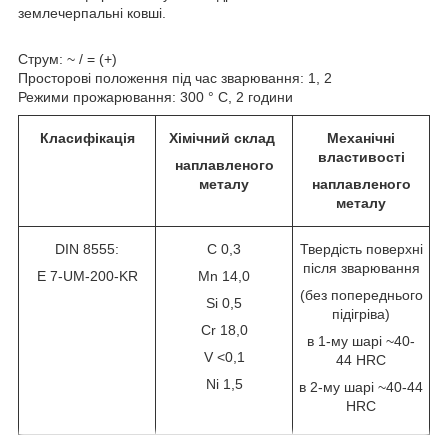
землечерпальні ковші.
Струм: ~ / = (+)
Просторові положення під час зварювання: 1, 2
Режими прожарювання: 300 ° С, 2 години
Класифікація
Хімічний склад
Механічні
властивості
наплавленого
металу
наплавленого
металу
DIN 8555:
С 0,3
Твердість поверхні
після зварювання
E 7-UM-200-KR
Mn 14,0
(без попереднього
Si 0,5
підігріва)
Cr 18,0
в 1-му шарі ~40-
V <0,1
44 HRC
Ni 1,5
в 2-му шарі ~40-44
HRC