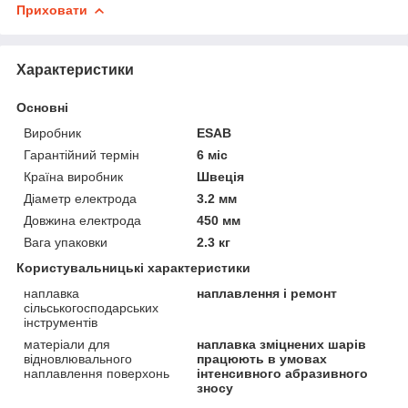
Приховати
Характеристики
Основні
Виробник
ESAB
Гарантійний термін
6 міс
Країна виробник
Швеція
Діаметр електрода
3.2 мм
Довжина електрода
450 мм
Вага упаковки
2.3 кг
Користувальницькі характеристики
наплавка
наплавлення і ремонт
сільськогосподарських
інструментів
матеріали для
наплавка зміцнених шарів
відновлювального
працюють в умовах
наплавлення поверхонь
інтенсивного абразивного
зносу