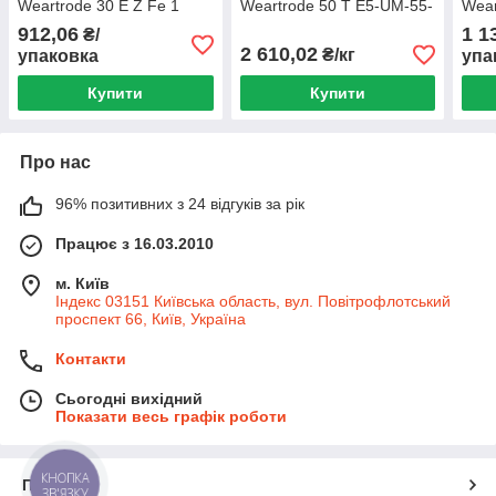
Weartrode 30 E Z Fe 1
Weartrode 50 T E5-UM-55-
Wear
ESAB
CGP ESAB
ESA
912,06
1 1
₴/
2 610,02
₴/кг
упаковка
упа
Купити
Купити
Про нас
96% позитивних з 24 відгуків за рік
Працює з 16.03.2010
м. Київ
Індекс 03151 Київська область, вул. Повітрофлотський
проспект 66, Київ, Україна
Контакти
Сьогодні вихідний
Показати весь графік роботи
КНОПКА
Про нас
ЗВ'ЯЗКУ