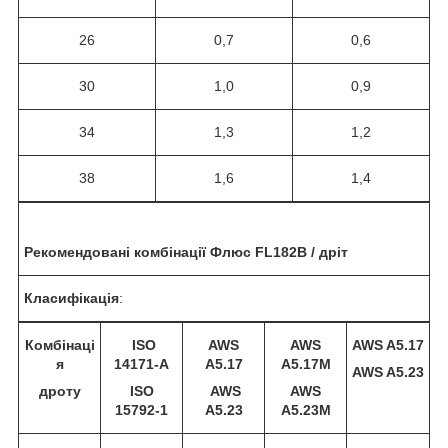
26
0,7
0,6
30
1,0
0,9
34
1,3
1,2
38
1,6
1,4
Рекомендовані комбінації Флюс FL182B / дріт
Класифікація
:
Комбінаці
ISO
AWS
AWS
AWS A5.17
я
14171-A
A5.17
A5.17M
AWS A5.23
дроту
ISO
AWS
AWS
15792-1
A5.23
A5.23M