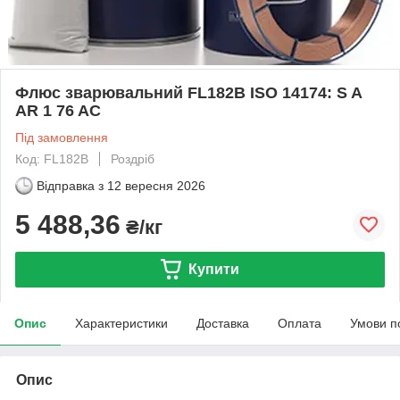
Флюс зварювальний FL182B ISO 14174: S A
AR 1 76 AC
Під замовлення
Код: FL182B
Роздріб
Відправка з
12 вересня 2026
5 488,36
₴/кг
Купити
Опис
Характеристики
Доставка
Оплата
Умови п
Опис