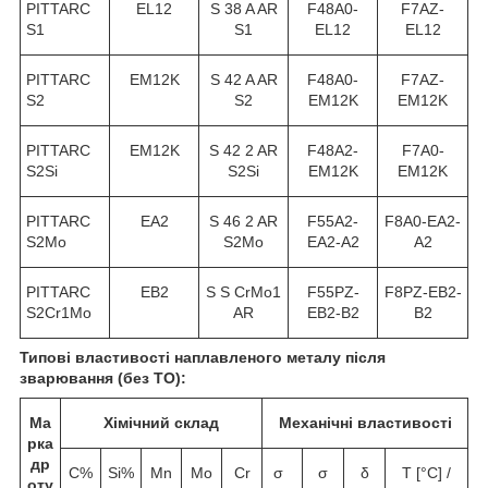
PITTARC
EL12
S 38 A AR
F48A0-
F7AZ-
S1
S1
EL12
EL12
PITTARC
EM12K
S 42 A AR
F48A0-
F7AZ-
S2
S2
EM12K
EM12K
PITTARC
EM12K
S 42 2 AR
F48A2-
F7A0-
S2Si
S2Si
EM12K
EM12K
PITTARC
EA2
S 46 2 AR
F55A2-
F8A0-EA2-
S2Mo
S2Mo
EA2-A2
A2
PITTARC
EB2
S S CrMo1
F55PZ-
F8PZ-EB2-
S2Cr1Mo
AR
EB2-B2
B2
Типові властивості наплавленого металу після
зварювання (без ТО):
Ма
Хімічний склад
Механічні властивості
рка
др
C%
Si%
Mn
Mo
Cr
σ
σ
δ
T [°C] /
оту