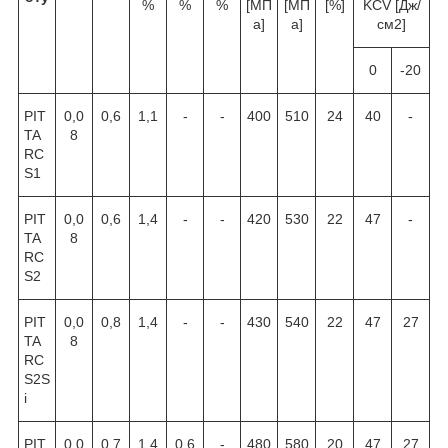
%
%
%
[МП
[МП
[%]
KCV [Дж/
а]
а]
см2]
0
-20
PIT
0,0
0,6
1,1
-
-
400
510
24
40
-
TA
8
RC
S1
PIT
0,0
0,6
1,4
-
-
420
530
22
47
-
TA
8
RC
S2
PIT
0,0
0,8
1,4
-
-
430
540
22
47
27
TA
8
RC
S2S
i
PIT
0,0
0,7
1,4
0,6
-
480
580
20
47
27