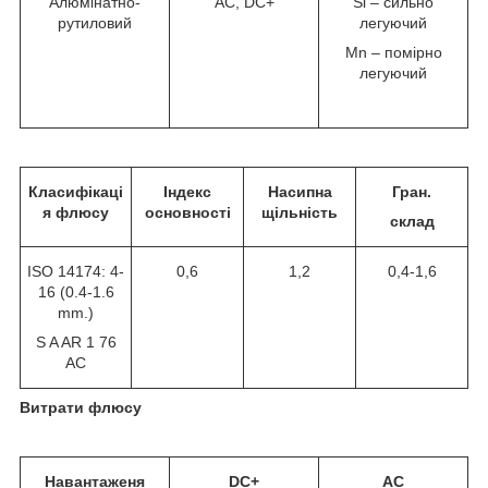
Алюмінатно-
AC, DC+
Si – сильно
рутиловий
легуючий
Mn – помірно
легуючий
Класифікаці
Індекс
Насипна
Гран.
я флюсу
основності
щільність
склад
ISO 14174: 4-
0,6
1,2
0,4-1,6
16 (0.4-1.6
mm.)
S A AR 1 76
AC
Витрати флюсу
Навантаженя
DC+
AC