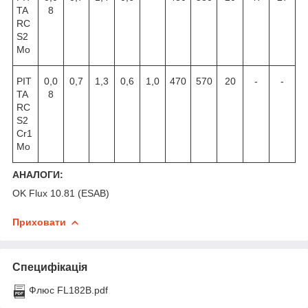
TA
8
RC
S2
Mo
PIT
0,0
0,7
1,3
0,6
1,0
470
570
20
-
-
TA
8
RC
S2
Cr1
Mo
АНАЛОГИ:
OK Flux 10.81 (ESAB)
Приховати
Специфікація
Флюс FL182B.pdf