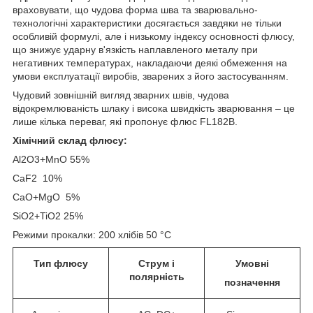
враховувати, що чудова форма шва та зварювально-
технологічні характеристики досягається завдяки не тільки
особливій формулі, але і низькому індексу основності флюсу,
що знижує ударну в'язкість наплавленого металу при
негативних температурах, накладаючи деякі обмеження на
умови експлуатації виробів, зварених з його застосуванням.
Чудовий зовнішній вигляд зварних швів, чудова
відокремлюваність шлаку і висока швидкість зварювання – це
лише кілька переваг, які пропонує флюс FL182B.
Хімічний склад флюсу:
Al2O3+MnO 55%
CaF2 10%
CaO+MgO 5%
SiO2+TiO2 25%
Режими прокалки: 200 хлібів 50 °C
Тип флюсу
Струм і
Умовні
полярність
позначення