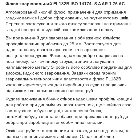
Флюс зварювальний FL182B ISO 14174: S A AR 1 76 AC
Агломерований кислий флюс, призначений для отримання
гладких валиків і добре сформованих, увігнутих кутових швів.
Переваги застосування такого флюсу засновані на отриманні
гладкої поверхні та чудовій відокремлюваності шлаку.
Він призначений для зварювання з обмеженою кількістю
проходів товщин приблизно до 25 мм. Застосовуємо для
одно- та дводугового зварювання та зварювання
розщепленою дугою. Флюс однаково добре працює як на
постійному, так і змінному струмі, а значне легування
наплавленого металу Si робить його особливо придатним для
високошвидкісного зварювання. Завдяки своїм гарним
зварювально-технологічним властивостям флюс FL182B
часто використовується для виробництва судин працюючих
під тиском і спіральношовних водяних труб.
Чудове змочування бічних стінок надає швам профіль кращий
для роботи при динамічних навантаженнях, що знайшло своє
застосування в будівництві, виготовленні балок,
автомобілебудуванні та особливо при приварюванні труб до
ребрів при виробництві теплообмінних панелей.
Оскільки труби є тонкостінними та знаходяться під тиском, то
підрізи є неприпустимим дефектом. Однак необхідно