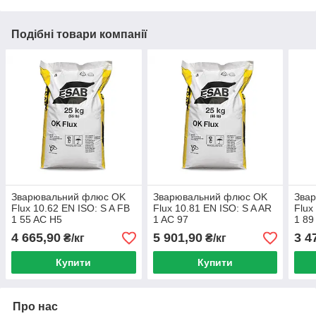
Подібні товари компанії
Зварювальний флюс OK
Зварювальний флюс OK
Зва
Flux 10.62 EN ISO: S A FB
Flux 10.81 EN ISO: S A AR
Flux
1 55 AC H5
1 AC 97
1 89
4 665,90
5 901,90
3 4
₴/кг
₴/кг
Купити
Купити
Про нас