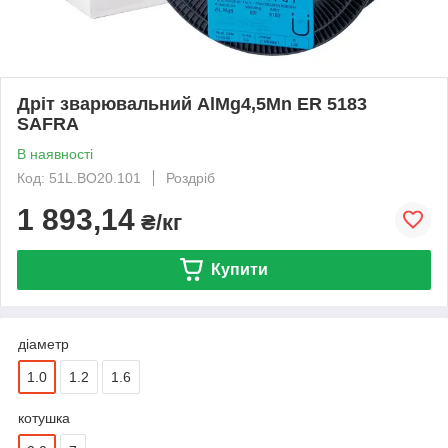
Дріт зварювальний AlMg4,5Mn ER 5183
SAFRA
В наявності
Код: 51L.BO20.101
Роздріб
1 893,14
₴/кг
Купити
діаметр
1.0
1.2
1.6
котушка