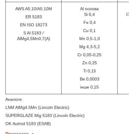
AWS A5.10/A5.10M
Al основа
Si 0,4
I3 
ER 5183
Fe 0,4
EN ISO 18273
Cu 0,1
S Al 5183 /
AlMg4,5Mn0,7(A)
Mn 0,5-1,0
Mg 4,3-5,2
Cr 0,05-0,25
Zn 0,25
Ti 0,15
Be 0,0003
інше 0,15
Аналоги:
LNM AlMg4.5Mn (Lincoln Electric)
SUPERGLAZE Mig 5183 (Lincoln Electric)
OK Autrod 5183 (ESAB)
Приховати