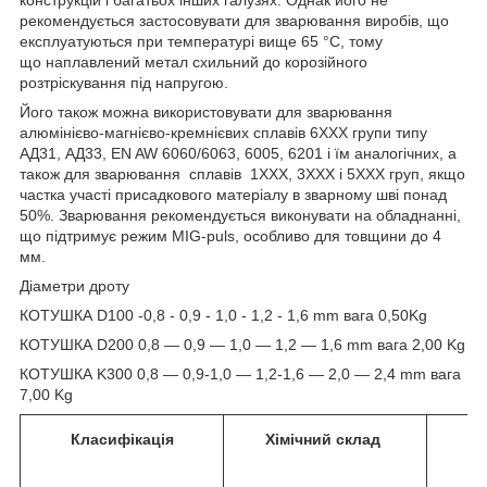
рекомендується застосовувати для зварювання виробів, що
експлуатуються при температурі вище 65 °C, тому
що наплавлений метал схильний до корозійного
розтріскування під напругою.
Його також можна використовувати для зварювання
алюмінієво-магнієво-кремнієвих сплавів 6ХХХ групи типу
АД31, АД33, EN AW 6060/6063, 6005, 6201 і їм аналогічних, а
також для зварювання сплавів 1ХХХ, 3ХХХ і 5ХХХ груп, якщо
частка участі присадкового матеріалу в зварному шві понад
50%. Зварювання рекомендується виконувати на обладнанні,
що підтримує режим MIG-puls, особливо для товщини до 4
мм.
Діаметри дроту
КОТУШКА D100 -0,8 - 0,9 - 1,0 - 1,2 - 1,6 mm вага 0,50Kg
КОТУШКА D200 0,8 — 0,9 — 1,0 — 1,2 — 1,6 mm вага 2,00 Kg
КОТУШКА K300 0,8 — 0,9-1,0 — 1,2-1,6 — 2,0 — 2,4 mm вага
7,00 Kg
Класифікація
Хімічний склад