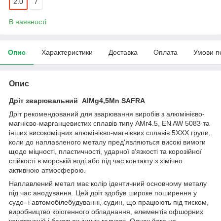
2.0
7
В наявності
Опис
Характеристики
Доставка
Оплата
Умови п
Опис
Дріт зварювальний AlMg4,5Mn SAFRA
Дріт рекомендований для зварювання виробів з алюмінієво-
магнієво-марганцевистих сплавів типу АМг4.5, EN AW 5083 та
інших високоміцних алюмінієво-магнієвих сплавів 5ХХХ групи,
коли до наплавленого металу пред'являються високі вимоги
щодо міцності, пластичності, ударної в'язкості та корозійної
стійкості в морській воді або під час контакту з хімічно
активною атмосферою.
Наплавлений метал має колір ідентичний основному металу
під час анодування. Цей дріт здобув широке поширення у
судо- і автомобілебудуванні, судин, що працюють під тиском,
виробництво кріогенного обладнання, елементів офшорних
конструкцій і багатьох інших галузях. Однак його не