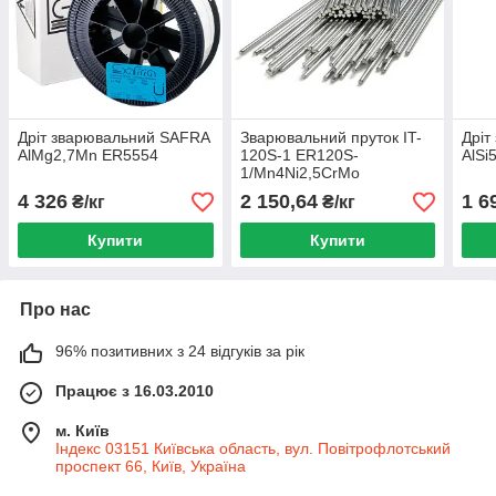
Дріт зварювальний SAFRA
Зварювальний пруток IT-
Дріт
AlMg2,7Mn ER5554
120S-1 ER120S-
AlSi
1/Mn4Ni2,5CrMo
4 326
2 150,64
1 6
₴/кг
₴/кг
Купити
Купити
Про нас
96% позитивних з 24 відгуків за рік
Працює з 16.03.2010
м. Київ
Індекс 03151 Київська область, вул. Повітрофлотський
проспект 66, Київ, Україна