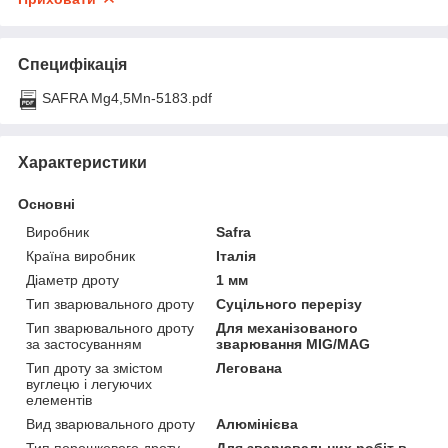
Специфікація
SAFRA Mg4,5Mn-5183.pdf
Характеристики
Основні
Виробник
Safra
Країна виробник
Італія
Діаметр дроту
1 мм
Тип зварювального дроту
Суцільного перерізу
Тип зварювального дроту
Для механізованого
за застосуванням
зварювання MIG/MAG
Тип дроту за змістом
Легована
вуглецю і легуючих
елементів
Вид зварювального дроту
Алюмінієва
Тип порошкового дроту
Для зварювальних робіт в