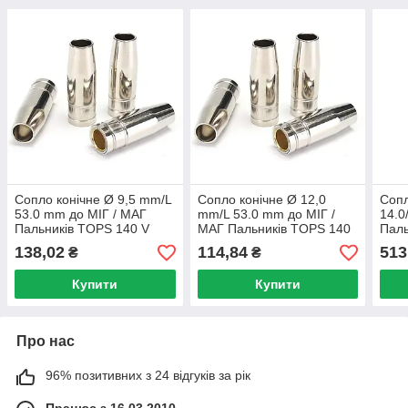
Сопло конічне Ø 9,5 mm/L
Сопло конічне Ø 12,0
Сопл
53.0 mm до МІГ / МАГ
mm/L 53.0 mm до МІГ /
14.0
Пальників TOPS 140 V
МАГ Пальників TOPS 140
Паль
PLUS 14/15
V PLUS 14/15
ESA
138,02
114,84
513
₴
₴
Купити
Купити
Про нас
96% позитивних з 24 відгуків за рік