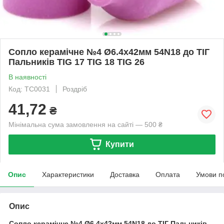
Сопло керамічне №4 Ø6.4х42мм 54N18 до ТІГ
Пальників TIG 17 TIG 18 TIG 26
В наявності
Код: TC0031
Роздріб
41,72
₴
Мінімальна сума замовлення на сайті — 500 ₴
Купити
Опис
Характеристики
Доставка
Оплата
Умови п
Опис
Сопло керамічне №4 Ø6.4х42мм 54N18 до ТІГ Пальників