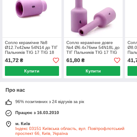
Сопло керамічне №8
Сопло керамічне довге
Соп
Ø12.7х42мм 54N14 до ТІГ
№4 Ø6.4х76мм 54N18L до
Ø8.0
Пальників TIG 17 TIG 18
ТІГ Пальників TIG 17 TIG
Паль
TIG 26
18 TIG 26
TIG 
41,72
61,80
41,
₴
₴
Купити
Купити
Про нас
96% позитивних з 24 відгуків за рік
Працює з 16.03.2010
м. Київ
Індекс 03151 Київська область, вул. Повітрофлотський
проспект 66, Київ, Україна