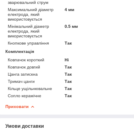
зварювальний струм
Максимальний діаметр
4 мм
електрода, який
використовується
Мінімальний діаметр
0.5 мм
електрода, який
використовується
Кнопкове управління
Так
Комплектація
Ковпачок короткий
Ні
Ковпачок довгий
Так
Цанга затискна
Так
Тримач цанги
Так
Кільце ущільнювальне
Так
Сопло керамічне
Так
Приховати
Умови доставки