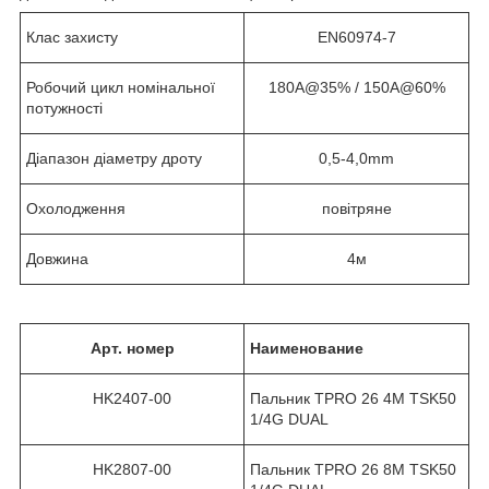
Клас захисту
EN60974-7
Робочий цикл номінальної
180А@35% / 150A@60%
потужності
Діапазон діаметру дроту
0,5-4,0mm
Охолодження
повітряне
Довжина
4м
Арт. номер
Наименование
HK2407-00
Пальник TPRO 26 4M TSK50
1/4G DUAL
HK2807-00
Пальник TPRO 26 8M TSK50