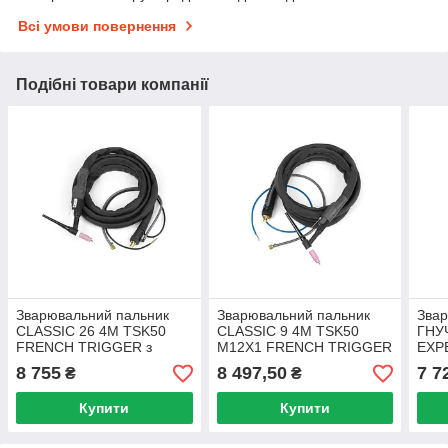
Всі умови повернення
Подібні товари компанії
Зварювальний пальник
Зварювальний пальник
Звар
CLASSIC 26 4M TSK50
CLASSIC 9 4M TSK50
ГНУ
FRENCH TRIGGER з
M12X1 FRENCH TRIGGER
EXP
повітряним охолодженням
з повітряним
TSK5
8 755
8 497,50
7 7
₴
₴
Trafimet
охолодженням Trafimet
охол
Купити
Купити