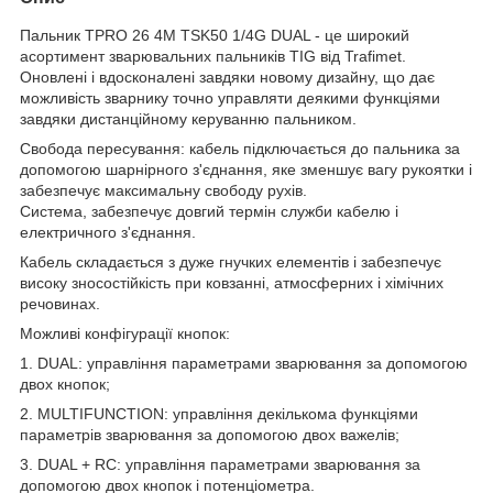
Пальник TPRO 26 4M TSK50 1/4G DUAL - це широкий
асортимент зварювальних пальників TIG від Trafimet.
Оновлені і вдосконалені завдяки новому дизайну, що дає
можливість зварнику точно управляти деякими функціями
завдяки дистанційному керуванню пальником.
Свобода пересування: кабель підключається до пальника за
допомогою шарнірного з'єднання, яке зменшує вагу рукоятки і
забезпечує максимальну свободу рухів.
Система, забезпечує довгий термін служби кабелю і
електричного з'єднання.
Кабель складається з дуже гнучких елементів і забезпечує
високу зносостійкість при ковзанні, атмосферних і хімічних
речовинах.
Можливі конфігурації кнопок:
1. DUAL: управління параметрами зварювання за допомогою
двох кнопок;
2. MULTIFUNCTION: управління декількома функціями
параметрів зварювання за допомогою двох важелів;
3. DUAL + RC: управління параметрами зварювання за
допомогою двох кнопок і потенціометра.