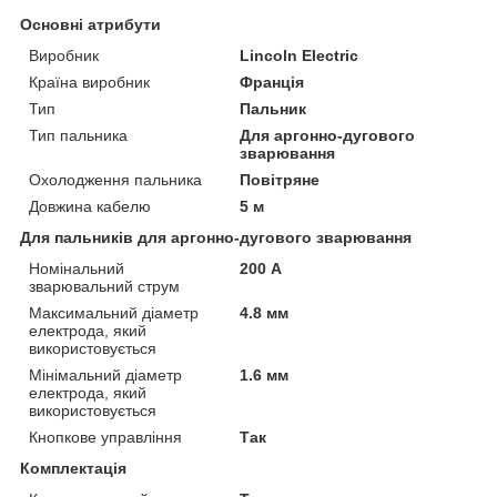
Основні атрибути
Виробник
Lincoln Electric
Країна виробник
Франція
Тип
Пальник
Тип пальника
Для аргонно-дугового
зварювання
Охолодження пальника
Повітряне
Довжина кабелю
5 м
Для пальників для аргонно-дугового зварювання
Номінальний
200 А
зварювальний струм
Максимальний діаметр
4.8 мм
електрода, який
використовується
Мінімальний діаметр
1.6 мм
електрода, який
використовується
Кнопкове управління
Так
Комплектація