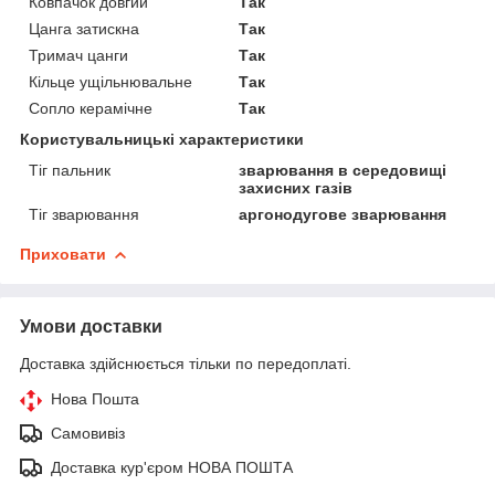
Ковпачок довгий
Так
Цанга затискна
Так
Тримач цанги
Так
Кільце ущільнювальне
Так
Сопло керамічне
Так
Користувальницькі характеристики
Тіг пальник
зварювання в середовищі
захисних газів
Тіг зварювання
аргонодугове зварювання
Приховати
Умови доставки
Доставка здійснюється тільки по передоплаті.
Нова Пошта
Самовивіз
Доставка кур'єром НОВА ПОШТА