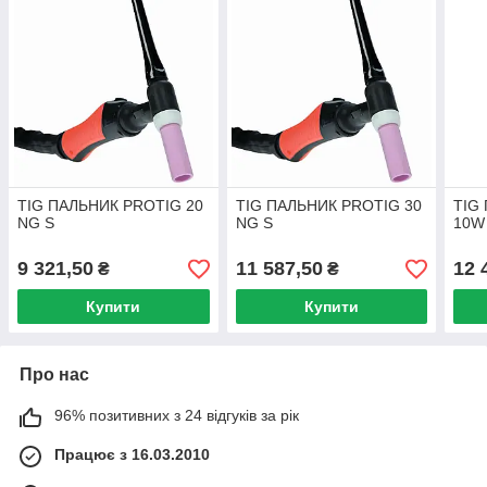
TIG ПАЛЬНИК PROTIG 20
TIG ПАЛЬНИК PROTIG 30
TIG
NG S
NG S
10W
9 321,50
11 587,50
12 
₴
₴
Купити
Купити
Про нас
96% позитивних з 24 відгуків за рік
Працює з 16.03.2010