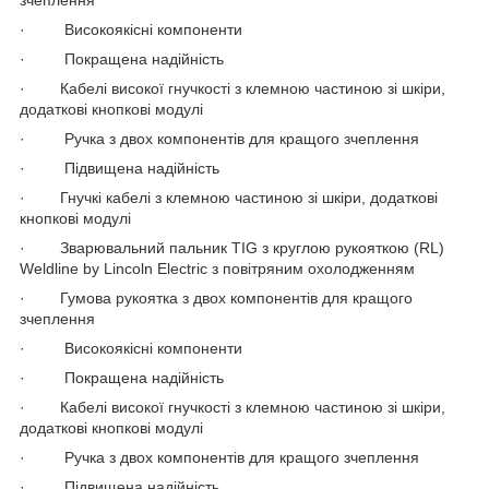
· Високоякісні компоненти
· Покращена надійність
· Кабелі високої гнучкості з клемною частиною зі шкіри,
додаткові кнопкові модулі
· Ручка з двох компонентів для кращого зчеплення
· Підвищена надійність
· Гнучкі кабелі з клемною частиною зі шкіри, додаткові
кнопкові модулі
· Зварювальний пальник TIG з круглою рукояткою (RL)
Weldline by Lincoln Electric з повітряним охолодженням
· Гумова рукоятка з двох компонентів для кращого
зчеплення
· Високоякісні компоненти
· Покращена надійність
· Кабелі високої гнучкості з клемною частиною зі шкіри,
додаткові кнопкові модулі
· Ручка з двох компонентів для кращого зчеплення
· Підвищена надійність