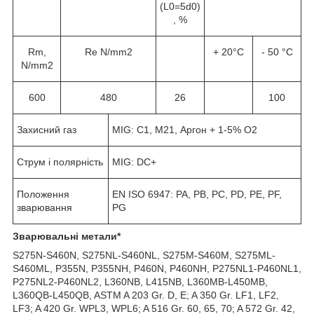
(L
0
=5d
0
)
, %
Rm,
Re N/mm2
+ 20°C
- 50 °C
N/mm2
600
480
26
100
Захисний газ
MIG: C1, M21, Аргон + 1-5% O2
Струм і полярність
MIG: DC+
Положення
EN ISO 6947: PA, PB, PC, PD, PE, PF,
зварювання
PG
Зварювальні метали*
S275N-S460N, S275NL-S460NL, S275M-S460M, S275ML-
S460ML, P355N, P355NH, P460N, P460NH, P275NL1-P460NL1,
P275NL2-P460NL2, L360NB, L415NB, L360MB-L450MB,
L360QB-L450QB, ASTM A 203 Gr. D, E; A 350 Gr. LF1, LF2,
LF3; A 420 Gr. WPL3, WPL6; A 516 Gr. 60, 65, 70; A 572 Gr. 42,