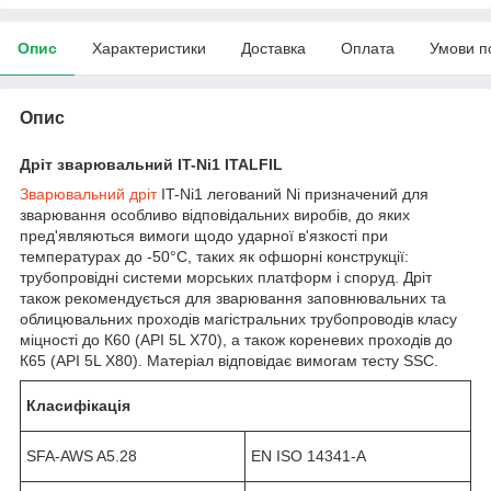
Опис
Характеристики
Доставка
Оплата
Умови п
Опис
Дріт зварювальний
IT-Ni1
ITALFIL
Зварювальний дріт
IT-Ni1 легований Ni призначений для
зварювання особливо відповідальних виробів, до яких
пред'являються вимоги щодо ударної в'язкості при
температурах до -50°С, таких як офшорні конструкції:
трубопровідні системи морських платформ і споруд. Дріт
також рекомендується для зварювання заповнювальних та
облицювальних проходів магістральних трубопроводів класу
міцності до К60 (API 5L Х70), а також кореневих проходів до
К65 (API 5L Х80). Матеріал відповідає вимогам тесту SSC.
Класифікація
SFA-AWS A5.28
EN ISO 14341-A