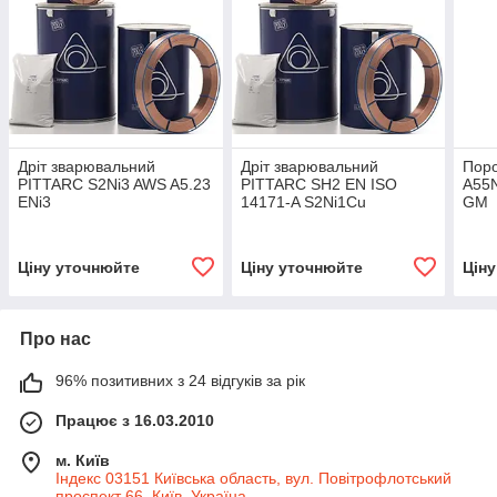
Дріт зварювальний
Дріт зварювальний
Поро
PITTARC S2Ni3 AWS A5.23
PITTARC SH2 EN ISO
A55N
ENi3
14171-A S2Ni1Cu
GM
Ціну уточнюйте
Ціну уточнюйте
Цін
Про нас
96% позитивних з 24 відгуків за рік
Працює з 16.03.2010
м. Київ
Індекс 03151 Київська область, вул. Повітрофлотський
проспект 66, Київ, Україна