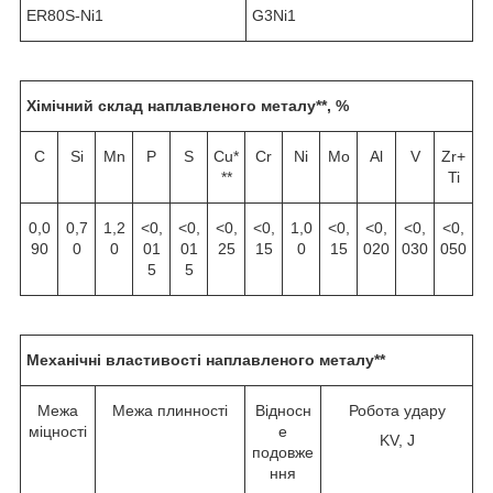
ER80S-Ni1
G3Ni1
Хімічний склад наплавленого металу**, %
C
Si
Mn
P
S
Cu*
Cr
Ni
Mo
Al
V
Zr+
**
Ti
0,0
0,7
1,2
<0,
<0,
<0,
<0,
1,0
<0,
<0,
<0,
<0,
90
0
0
01
01
25
15
0
15
020
030
050
5
5
Механічні властивості наплавленого металу**
Межа
Межа плинності
Відносн
Робота удару
міцності
е
KV, J
подовже
ння