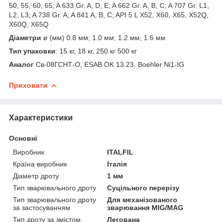
50, 55, 60, 65; A 633 Gr. A, D, E; A 662 Gr. A, B, C; A 707 Gr. L1,
L2, L3; A 738 Gr. A; A 841 A, B, C; API 5 L X52, X60, X65, X52Q,
X60Q, X65Q
Діаметри
ø (мм) 0.8 мм; 1.0 мм; 1.2 мм; 1.6 мм
Тип упаковки
: 15 кг, 18 кг, 250 кг 500 кг
Аналог
Св-08ГСНТ-О, ESAB OK 13.23, Boehler Ni1-IG
Приховати
Характеристики
Основні
Виробник
ITALFIL
Країна виробник
Італія
Діаметр дроту
1 мм
Тип зварювального дроту
Суцільного перерізу
Тип зварювального дроту
Для механізованого
за застосуванням
зварювання MIG/MAG
Тип дроту за змістом
Легована