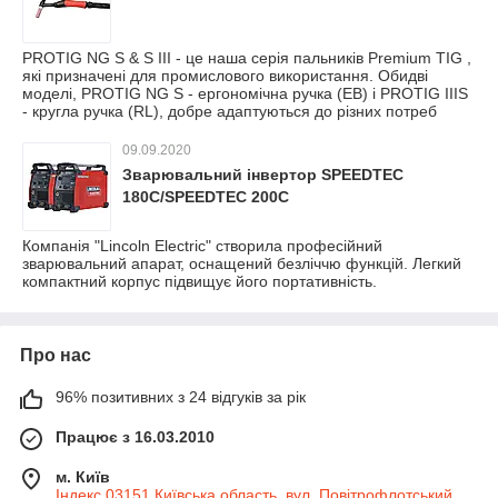
PROTIG NG S & S III - це наша серія пальників Premium TIG ,
які призначені для промислового використання. Обидві
моделі, PROTIG NG S - ергономічна ручка (EB) і PROTIG IIIS
- кругла ручка (RL), добре адаптуються до різних потреб
09.09.2020
Зварювальний інвертор SPEEDTEC
180C/SPEEDTEC 200C
Компанія "Lincoln Electric" створила професійний
зварювальний апарат, оснащений безліччю функцій. Легкий
компактний корпус підвищує його портативність.
Про нас
96% позитивних з 24 відгуків за рік
Працює з 16.03.2010
м. Київ
Індекс 03151 Київська область, вул. Повітрофлотський