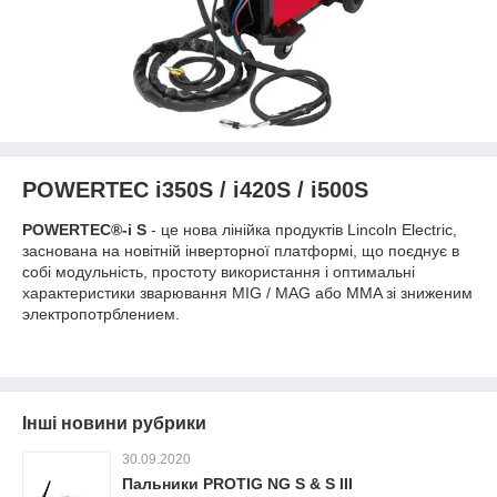
POWERTEC i350S / i420S / i500S
POWERTEC
®
-i S
- це нова лінійка продуктів Lincoln Electric,
заснована на новітній інверторної платформі, що поєднує в
собі модульність, простоту використання і оптимальні
характеристики зварювання MIG / MAG або MMA зі зниженим
электропотрблением.
Інші новини рубрики
30.09.2020
Пальники PROTIG NG S & S III