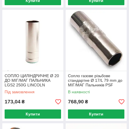
Купити
Купити
СОПЛО ЦИЛІНДРИЧНЕ Ø 20
Сопло газове різьбове
ДО МІГ/МАГ ПАЛЬНИКА
стандартне Ø 17/L 79 mm до
LGS2 250G LINCOLN
МІГ/МАГ Пальників PSF
ELECTRIC
405/510w ESAB
Під замовлення
В наявності
173,04
768,90
₴
₴
Купити
Купити