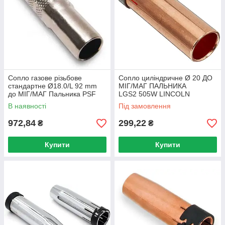
Сопло газове різьбове
Сопло циліндричне Ø 20 ДО
стандартне Ø18.0/L 92 mm
МІГ/МАГ ПАЛЬНИКА
до МІГ/МАГ Пальника PSF
LGS2 505W LINCOLN
505 ESAB
ELECTRIC
В наявності
Під замовлення
972,84
299,22
₴
₴
Купити
Купити