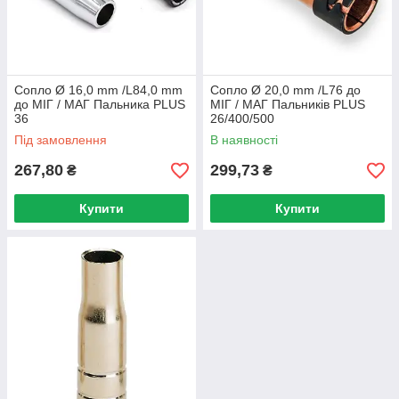
Сопло Ø 16,0 mm /L84,0 mm
Сопло Ø 20,0 mm /L76 до
до МІГ / МАГ Пальника PLUS
МІГ / МАГ Пальників PLUS
36
26/400/500
Під замовлення
В наявності
267,80
299,73
₴
₴
Купити
Купити