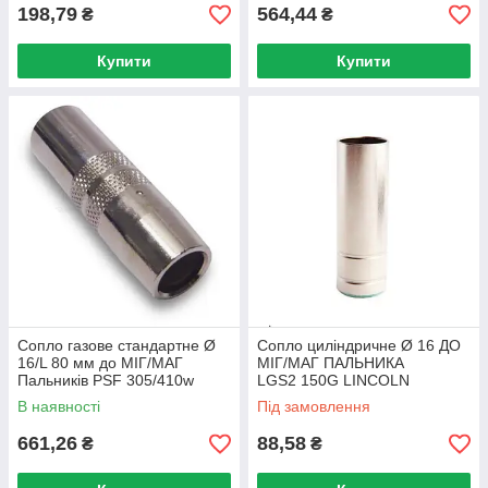
198,79
564,44
₴
₴
Купити
Купити
Сопло газове стандартне Ø
Сопло циліндричне Ø 16 ДО
16/L 80 мм до МІГ/МАГ
МІГ/МАГ ПАЛЬНИКА
Пальників PSF 305/410w
LGS2 150G LINCOLN
ESAB
ELECTRIC
В наявності
Під замовлення
661,26
88,58
₴
₴