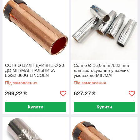
СОПЛО ЦИЛІНДРИЧНЕ Ø 20
Сопло Ø 16,0 mm /L82 mm
ДО МІГ/МАГ ПАЛЬНИКА
для застосування у важких
LGS2 360G LINCOLN
умовах до МІГ/МАГ
ELECTRIC
Пальників MAXI
Під замовлення
Під замовлення
299,22
627,27
₴
₴
Купити
Купити