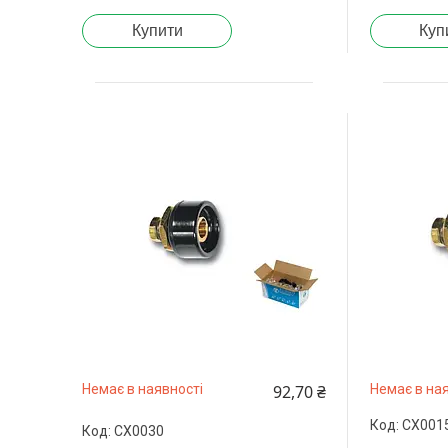
Купити
Куп
92,70 ₴
Немає в наявності
Немає в ная
CX001
CX0030