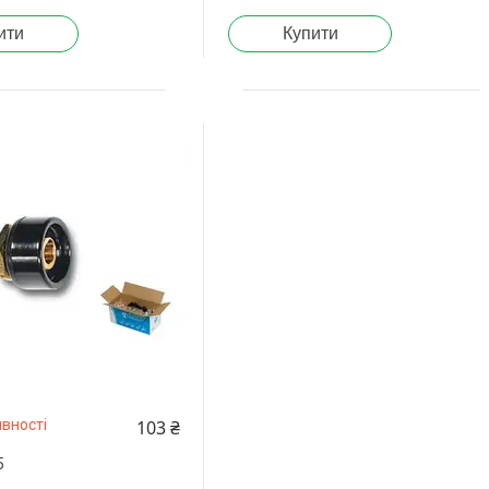
ити
Купити
103 ₴
вності
5